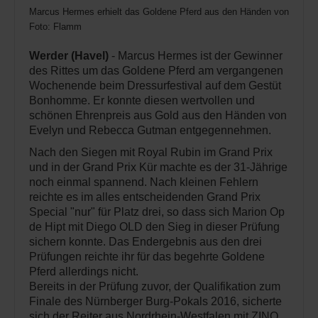
Marcus Hermes erhielt das Goldene Pferd aus den Händen von Evel
Foto: Flamm
Werder (Havel)
- Marcus Hermes ist der Gewinner
des Rittes um das Goldene Pferd am vergangenen
Wochenende beim Dressurfestival auf dem Gestüt
Bonhomme. Er konnte diesen wertvollen und
schönen Ehrenpreis aus Gold aus den Händen von
Evelyn und Rebecca Gutman entgegennehmen.
Nach den Siegen mit Royal Rubin im Grand Prix
und in der Grand Prix Kür machte es der 31-Jährige
noch einmal spannend. Nach kleinen Fehlern
reichte es im alles entscheidenden Grand Prix
Special "nur" für Platz drei, so dass sich Marion Op
de Hipt mit Diego OLD den Sieg in dieser Prüfung
sichern konnte. Das Endergebnis aus den drei
Prüfungen reichte ihr für das begehrte Goldene
Pferd allerdings nicht.
Bereits in der Prüfung zuvor, der Qualifikation zum
Finale des Nürnberger Burg-Pokals 2016, sicherte
sich der Reiter aus Nordrhein-Westfalen mit ZINQ