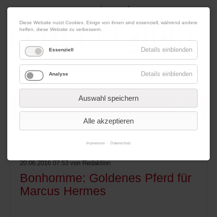
|
|
07. August 2026
Impressum
Kontakt
Datenschutz
Diese Website nutzt Cookies. Einige von ihnen sind essenziell, während andere
helfen, diese Website zu verbessern.
Details einblenden
Essenziell
Details einblenden
Analyse
Werbung
Auswahl speichern
Alle akzeptieren
Menü
Impressum
Datenschutz
20.06.2016 07:53
von Redaktion
Bonhomme: Goldenes Pferd für
Marcus Hermes