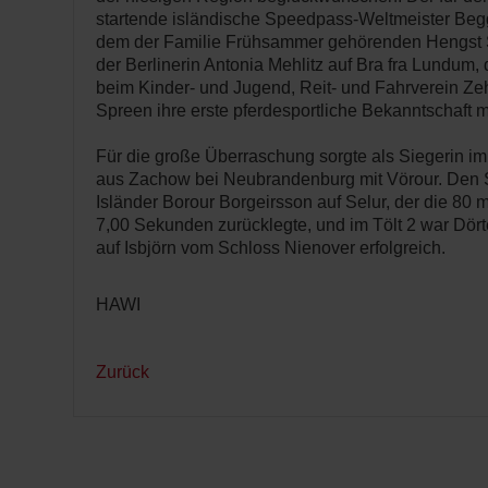
startende isländische Speedpass-Weltmeister Beg
dem der Familie Frühsammer gehörenden Hengst So
der Berlinerin Antonia Mehlitz auf Bra fra Lundum, d
beim Kinder- und Jugend, Reit- und Fahrverein Ze
Spreen ihre erste pferdesportliche Bekanntschaft 
Für die große Überraschung sorgte als Siegerin i
aus Zachow bei Neubrandenburg mit Vörour. Den 
Isländer Borour Borgeirsson auf Selur, der die 80 m
7,00 Sekunden zurücklegte, und im Tölt 2 war Dör
auf Isbjörn vom Schloss Nienover erfolgreich.
HAWI
Zurück