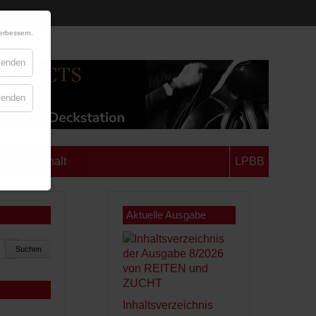
erbessern.
blenden
blenden
chsen-Anhalt
LPBB
Aktuelle Ausgabe
Suchen
Inhaltsverzeichnis