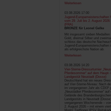
Weiterlesen
03.08.2026 17:00
Jugend-Europameisterschaften V
vom 29. Juli bis 2. August 2026
(FRA)
BRONZE für Leonel Gelke
Mit insgesamt sieben Medaillen
Gold, dreimal Silber und zweima
schloss das deutsche Nachwuc
Jugend-Europameisterschaften 
als erfolgreichste Nation ab.
Weiterlesen
03.08.2026 14:20
Vier-Sterne-Dressurturnier „Neus
Pferdesommer“ auf dem Haupt- 
Landgestüt Neustadt (Dosse)
Deutschland hat ein neues Dress
auf Vier-Sterne-Niveau: Nach de
im vergangenen Jahr als CDI3* g
„Neustädter Pferdesommer“ auf
Gelände des Brandenburgischen
Landgestüts in Neustadt (Dosse
vergangenen Wochenende – vom 
2. August 2026 – mit einem vier
Moritz Treffinger (PSV Reitaka