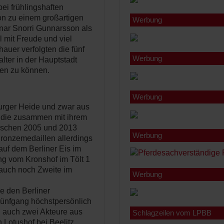
bei frühlingshaften
n zu einem großartigen
Werbung
nnar Snorri Gunnarsson als
 mit Freude und viel
auer verfolgten die fünf
Werbung
ter in der Hauptstadt
sen zu können.
Werbung
urger Heide und zwar aus
, die zusammen mit ihrem
wischen 2005 und 2013
Werbung
Bronzemedaillen allerdings
auf dem Berliner Eis im
ng vom Kronshof im Tölt 1
 auch noch Zweite im
Werbung
e den Berliner
Fünfgang höchstpersönlich
 auch zwei Akteure aus
Schlagzeilen vom LPBB
 Lotushof bei Beelitz