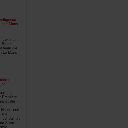
oltigieren
 in Le Mans
 – zweimal
l Bronze –
hsteam die
in Le Mans
tädter
und
urturnier
r Premiere
länzt der
 dem
 Haupt- und
) am
30. Juli bis
ten Stern.
demie