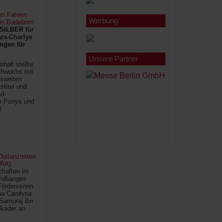
en Fahren
Werbung
 in Badeborn
SILBER für
ra-Charlys
ngen für
Unsere Partner
halt stellte
chwuchs mit
sweiten
titel und
d-
en Ponys und
d
istanzreiten
FRA)
chaften im
Jullianges
Förderverein
na Carolyna
Samuraj ibn
kader an