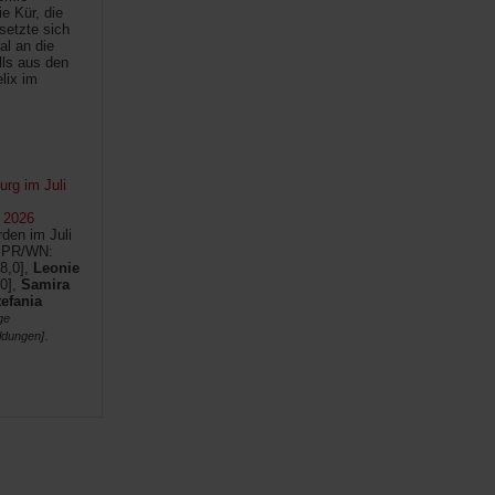
e Kür, die
setzte sich
al an die
lls aus den
lix im
rg im Juli
 2026
den im Juli
SPR/WN:
8,0],
Leonie
0],
Samira
tefania
ge
.
ldungen]