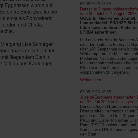
05.08.2026 17:15
gi Eggertsson wurde auf
Deutsche Jugend-Meisterschaft
lon fra Bjolu Zweiter vor
vom 30. Juli bis 2. August 2026
ie einst als Ponyreiterin
GOLD für Nea-Renee Bonneß, 
Lianne Hankel, BRONZE für La
hlendorf und Glinda
Libor sowie mehrere Platzieru
machte.
LPBB-Fahrer*innen
Im Landkreis Harz in Sachsen-An
m Viergang Lisa Schürger
sich der deutsche Fahrsport-Na
über 140 Gespannen dem bunde
Speedpass entschied der
Wettkampf um die Meisterschafts
 mit fliegendem Start in
Medaillen. Neun deutsche Jugen
Meisterschaftstitel waren bei d
te Mitgau aus Kaufungen
Pferden in drei Altersklassen un
Anspannarten zu vergeben.
Weiterlesen
03.08.2026 18:55
Jugend-Europameisterschaften D
am 31. Juli 2026 in Jullianges (
Bei den Jugend-Europameisters
Distanzreiten im französischen 
gingen mit Marlen Grell (Equus 
PRU) und Djebel Rio sowie Lilia
Ruml (PSG Ruppiner Land) und 
Samal zwei LPBB-Landesjugend
den Start.