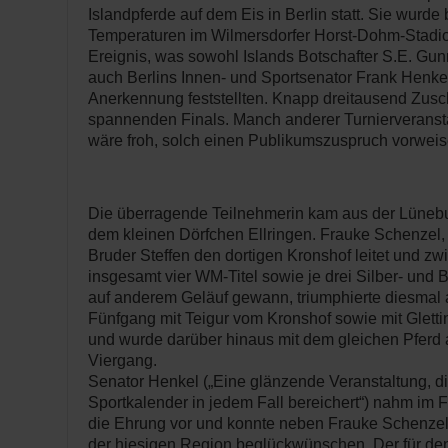
Islandpferde auf dem Eis in Berlin statt. Sie wurde 
Temperaturen im Wilmersdorfer Horst-Dohm-Stadio
Ereignis, was sowohl Islands Botschafter S.E. Gu
auch Berlins Innen- und Sportsenator Frank Henkel
Anerkennung feststellten. Knapp dreitausend Zusch
spannenden Finals. Manch anderer Turnierveranstal
wäre froh, solch einen Publikumszuspruch vorwei
Die überragende Teilnehmerin kam aus der Lüneb
dem kleinen Dörfchen Ellringen. Frauke Schenzel
Bruder Steffen den dortigen Kronshof leitet und z
insgesamt vier WM-Titel sowie je drei Silber- und 
auf anderem Geläuf gewann, triumphierte diesmal 
Fünfgang mit Teigur vom Kronshof sowie mit Gletti
und wurde darüber hinaus mit dem gleichen Pferd
Viergang.
Senator Henkel („Eine glänzende Veranstaltung, di
Sportkalender in jedem Fall bereichert“) nahm im 
die Ehrung vor und konnte neben Frauke Schenzel
der hiesigen Region beglückwünschen. Der für den