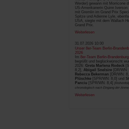
Werder) gewann mit Morricone di
US-Amerikanerin Quinn Iverson 
mit Gremlin im Grand Prix Speci
Spitze und Adienne Lyle, ebenfa
USA, siegte mit dem Wallach He
Grand Prix.
Weiterlesen
31.07.2026 10:00
Unser 8er-Team Berlin-Brandenbu
2026
Im
8er-Team Berlin-Brandenburg
begrüßt und beglückwünscht wur
2026:
Greta Marlena Rodeck
[
8,2],
Abigail Snelsire
[DR/WN: 
Rebecca Bekerman
[DR/WN: 8,
Plüschke
[SPR/WN: 8,0] und
S
Panciu
[SPR/WN: 8,4]
[Reihenfol
chronologisch nach Eingang der Anme
Weiterlesen