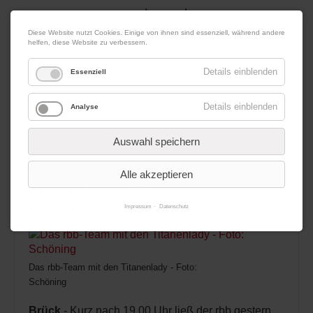
|
|
08. August 2026
Impressum
Kontakt
Datenschutz
Diese Website nutzt Cookies. Einige von ihnen sind essenziell, während andere
helfen, diese Website zu verbessern.
Werbung
Details einblenden
Essenziell
Details einblenden
Analyse
Menü
Auswahl speichern
26.06.2014 16:01
von Redaktion
Alle akzeptieren
rbb stellt den Titanen Ladies-
Cup vor
Impressum
Datenschutz
Das rbb-Team mit den Titanenlady - Foto:
Schöning
Brück
- Kurz nach 19.00 Uhr ließ der rbb gestern