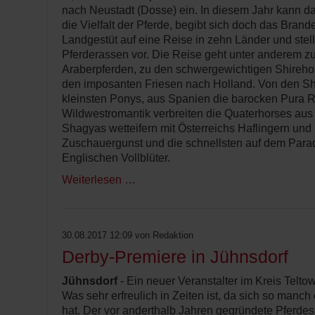
nach Neustadt (Dosse) ein. In diesem Jahr kann d
die Vielfalt der Pferde, begibt sich doch das Bran
Landgestüt auf eine Reise in zehn Länder und stel
Pferderassen vor. Die Reise geht unter anderem z
Araberpferden, zu den schwergewichtigen Shireho
den imposanten Friesen nach Holland. Von den S
kleinsten Ponys, aus Spanien die barocken Pura 
Wildwestromantik verbreiten die Quaterhorses au
Shagyas wetteifern mit Österreichs Haflingern und
Zuschauergunst und die schnellsten auf dem Parad
Englischen Vollblüter.
Weiterlesen …
30.08.2017 12:09
von Redaktion
Derby-Premiere in Jühnsdorf
Jühnsdorf
- Ein neuer Veranstalter im Kreis Teltow
Was sehr erfreulich in Zeiten ist, da sich so manch
hat. Der vor anderthalb Jahren gegründete Pferdes