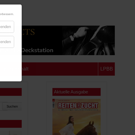
erbessern.
blenden
blenden
chsen-Anhalt
LPBB
Aktuelle Ausgabe
Suchen