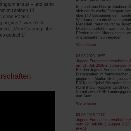
pringturnier aus – und kann
Im Landkreis Harz in Sachsen-An
amm mit seinen 14
sich der deutsche Fahrsport-Na
über 140 Gespannen dem bunde
, denn Patrick
Wettkampf um die Meisterschafts
gion, weiß, was Reiter
Medaillen. Neun deutsche Jugen
Meisterschaftstitel waren bei d
merk. „Vom Catering, über
Pferden in drei Altersklassen un
les gedacht.“
Anspannarten zu vergeben.
Weiterlesen
03.08.2026 18:55
Jugend-Europameisterschaften D
am 31. Juli 2026 in Jullianges (
Bei den Jugend-Europameisters
Distanzreiten im französischen 
rschaften
gingen mit Marlen Grell (Equus 
PRU) und Djebel Rio sowie Lilia
Ruml (PSG Ruppiner Land) und 
Samal zwei LPBB-Landesjugend
den Start.
Weiterlesen
03.08.2026 17:00
Jugend-Europameisterschaften V
vom 29. Juli bis 2. August 2026
(FRA)