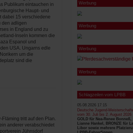
Werbung
as Publikum eintauchen in
denburgische Haupt- und
lt dabei 15 verschiedene
u den adligen
Werbung
rses in England und zu
hetland-Inseln kommen die
Raza Espanol und
s den USA. Ungarns edle
Werbung
 Norikern um die
eplatz sind die
Werbung
Schlagzeilen vom LPBB
05.08.2026 17:15
Deutsche Jugend-Meisterschaft
vom 30. Juli bis 2. August 2026
-Fläming tritt auf den Plan.
GOLD für Nea-Renee Bonneß, 
Lianne Hankel, BRONZE für La
 ein anderer verabschiedet
Libor sowie mehrere Platzieru
portverein Jühnsdorf
LPBB-Fahrer*innen