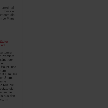
 – zweimal
l Bronze –
hsteam die
in Le Mans
tädter
und
urturnier
r Premiere
länzt der
 dem
 Haupt- und
) am
30. Juli bis
ten Stern.
demie
e Kür, die
setzte sich
al an die
lls aus den
lix im