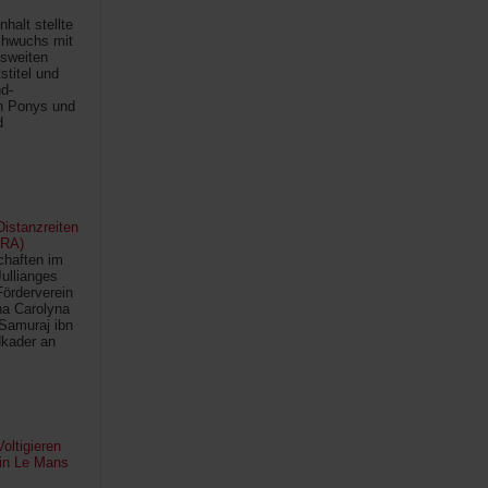
halt stellte
chwuchs mit
sweiten
titel und
d-
en Ponys und
d
istanzreiten
FRA)
chaften im
Jullianges
Förderverein
na Carolyna
Samuraj ibn
kader an
oltigieren
 in Le Mans