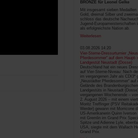
BRONZE für Leonel Gelke
Mit insgesamt sieben Medaillen
Gold, dreimal Silber und zweima
schloss das deutsche Nachwuc
Jugend-Europameisterschaften 
als erfolgreichste Nation ab.
Weiterlesen
03.08.2026 14:20
Vier-Sterne-Dressurturnier „Neus
Pferdesommer“ auf dem Haupt- 
Landgestüt Neustadt (Dosse)
Deutschland hat ein neues Dress
auf Vier-Sterne-Niveau: Nach de
im vergangenen Jahr als CDI3* g
„Neustädter Pferdesommer“ auf
Gelände des Brandenburgischen
Landgestüts in Neustadt (Dosse
vergangenen Wochenende – vom 
2. August 2026 – mit einem vier
Moritz Treffinger (PSV Reitaka
Werder) gewann mit Morricone di
US-Amerikanerin Quinn Iverson 
mit Gremlin im Grand Prix Speci
Spitze und Adienne Lyle, ebenfa
USA, siegte mit dem Wallach He
Grand Prix.