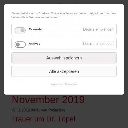
|
|
07. August 2026
Impressum
Kontakt
Datenschutz
Diese Website nutzt Cookies. Einige von ihnen sind essenziell, während andere
helfen, diese Website zu verbessern.
Details einblenden
Essenziell
Details einblenden
Analyse
Werbung
Auswahl speichern
Alle akzeptieren
Menü
Impressum
Datenschutz
November 2019
27.11.2019 09:31
von Redaktion
Trauer um Dr. Töpel