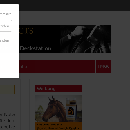
rbessern.
lenden
lenden
achsen-Anhalt
LPBB
Werbung
der Nutzung Daten an
Sie den Cookie
schutzerklärung.