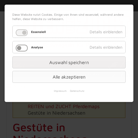
|
|
08. August 2026
Impressum
Kontakt
Datenschutz
Diese Website nutzt Cookies. Einige von ihnen sind essenziell, während andere
helfen, diese Website zu verbessern.
Details einblenden
Essenziell
Details einblenden
Analyse
Werbung
Auswahl speichern
Alle akzeptieren
Menü
Impressum
Datenschutz
REITEN und ZUCHT
Pferdemaps
Gestüte in Niedersachsen
Gestüte in