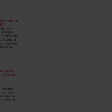
istanzreiten
FRA)
chaften im
Jullianges
Förderverein
na Carolyna
Samuraj ibn
kader an
oltigieren
 in Le Mans
 – zweimal
l Bronze –
hsteam die
in Le Mans