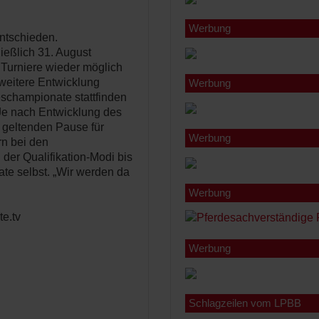
Werbung
entschieden.
ießlich 31. August
Turniere wieder möglich
 weitere Entwicklung
Werbung
eschampionate stattfinden
 Je nach Entwicklung des
 geltenden Pause für
Werbung
rn bei den
der Qualifikation-Modi bis
e selbst. „Wir werden da
Werbung
e.tv
Werbung
Schlagzeilen vom LPBB