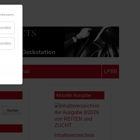
erbessern.
blenden
blenden
chsen-Anhalt
LPBB
Aktuelle Ausgabe
Suchen
Inhaltsverzeichnis