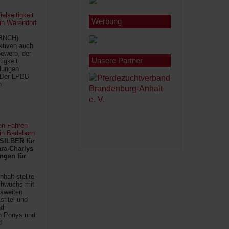
lseitigkeit
Werbung
 in Warendorf
(BNCH)
Aktiven auch
ewerb, der
Unsere Partner
tigkeit
ilungen
 Der LPBB
n.
en Fahren
 in Badeborn
SILBER für
ra-Charlys
ngen für
halt stellte
chwuchs mit
sweiten
titel und
d-
en Ponys und
d