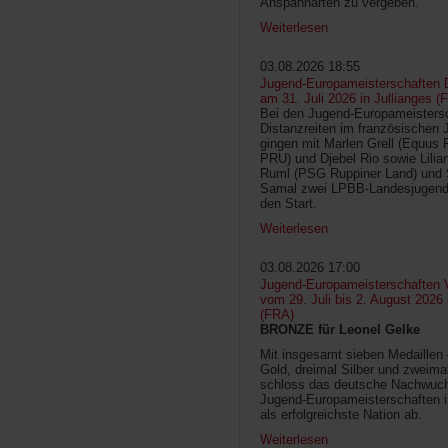
Anspannarten zu vergeben.
Weiterlesen
03.08.2026 18:55
Jugend-Europameisterschaften D
am 31. Juli 2026 in Jullianges (
Bei den Jugend-Europameisters
Distanzreiten im französischen 
gingen mit Marlen Grell (Equus 
PRU) und Djebel Rio sowie Lilia
Ruml (PSG Ruppiner Land) und 
Samal zwei LPBB-Landesjugend
den Start.
Weiterlesen
03.08.2026 17:00
Jugend-Europameisterschaften V
vom 29. Juli bis 2. August 2026
(FRA)
BRONZE für Leonel Gelke
Mit insgesamt sieben Medaillen
Gold, dreimal Silber und zweima
schloss das deutsche Nachwuc
Jugend-Europameisterschaften 
als erfolgreichste Nation ab.
Weiterlesen