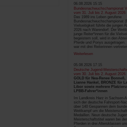
06.08.2026 15:15
Bundesnachwuchschampionat Vie
vom 31. Juli bis 2. August 2026
Das 1989 ins Leben gerufene
Bundesnachwuchschampionat 
Vielseitigkeit führte die jungen 
2026 nach Warendorf. Der Wettb
junge Reiter*innen für die Vielsei
begeistern soll, wird in den Abte
Pferde und Ponys ausgetragen.
war mit drei Reiterinnen vertrete
Weiterlesen
05.08.2026 17:15
Deutsche Jugend-Meisterschaft
vom 30. Juli bis 2. August 2026
GOLD für Nea-Renee Bonneß, 
Lianne Hankel, BRONZE für La
Libor sowie mehrere Platzieru
LPBB-Fahrer*innen
Im Landkreis Harz in Sachsen-An
sich der deutsche Fahrsport-Na
über 140 Gespannen dem bunde
Wettkampf um die Meisterschafts
Medaillen. Neun deutsche Jugen
Meisterschaftstitel waren bei d
Pferden in drei Altersklassen un