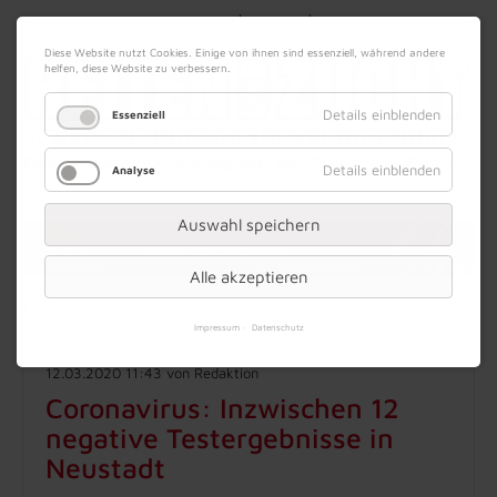
|
|
10. August 2026
Impressum
Kontakt
Datenschutz
Diese Website nutzt Cookies. Einige von ihnen sind essenziell, während andere
helfen, diese Website zu verbessern.
Details einblenden
Essenziell
Details einblenden
Analyse
Werbung
Auswahl speichern
Alle akzeptieren
Menü
Impressum
Datenschutz
12.03.2020 11:43
von Redaktion
Coronavirus: Inzwischen 12
negative Testergebnisse in
Neustadt