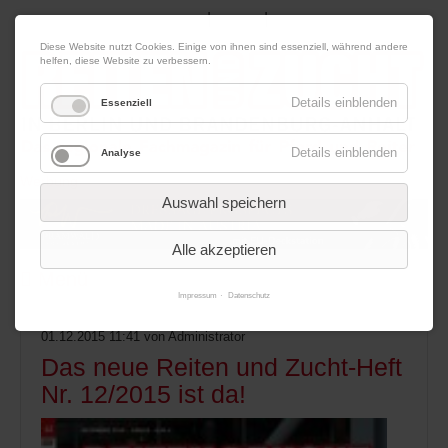
|
|
08. August 2026
Impressum
Kontakt
Datenschutz
Diese Website nutzt Cookies. Einige von ihnen sind essenziell, während andere
helfen, diese Website zu verbessern.
Details einblenden
Essenziell
Details einblenden
Analyse
Werbung
Auswahl speichern
Alle akzeptieren
Menü
Impressum
Datenschutz
01.12.2015 11:41
von Administrator
Das neue Reiten und Zucht-Heft
Nr. 12/2015 ist da!