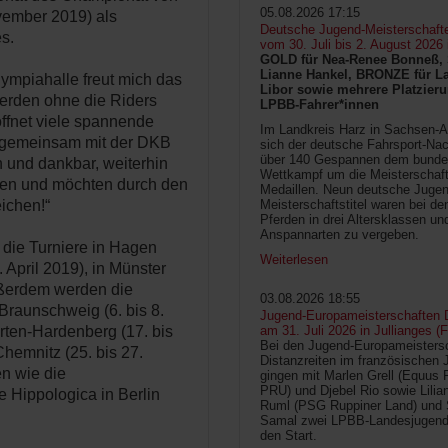
05.08.2026 17:15
ember 2019) als
Deutsche Jugend-Meisterschaft
s.
vom 30. Juli bis 2. August 2026
GOLD für Nea-Renee Bonneß, 
Lianne Hankel, BRONZE für La
lympiahalle freut mich das
Libor sowie mehrere Platzieru
rden ohne die Riders
LPBB-Fahrer*innen
ffnet viele spannende
Im Landkreis Harz in Sachsen-An
 gemeinsam mit der DKB
sich der deutsche Fahrsport-Na
über 140 Gespannen dem bunde
oh und dankbar, weiterhin
Wettkampf um die Meisterschafts
ssen und möchten durch den
Medaillen. Neun deutsche Jugen
eichen!“
Meisterschaftstitel waren bei d
Pferden in drei Altersklassen un
Anspannarten zu vergeben.
die Turniere in Hagen
Weiterlesen
April 2019), in Münster
außerdem werden die
03.08.2026 18:55
Braunschweig (6. bis 8.
Jugend-Europameisterschaften D
örten-Hardenberg (17. bis
am 31. Juli 2026 in Jullianges (
Bei den Jugend-Europameisters
Chemnitz (25. bis 27.
Distanzreiten im französischen 
n wie die
gingen mit Marlen Grell (Equus 
PRU) und Djebel Rio sowie Lilia
e Hippologica in Berlin
Ruml (PSG Ruppiner Land) und 
Samal zwei LPBB-Landesjugend
den Start.