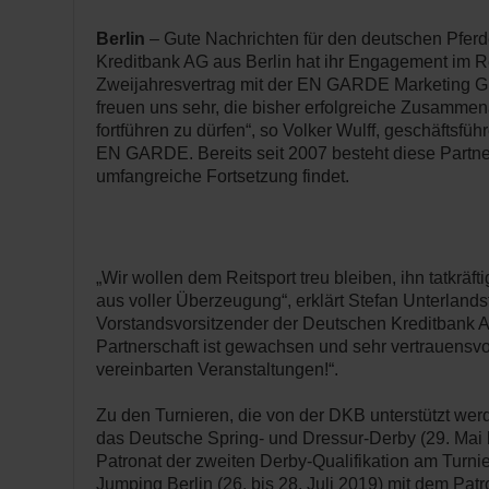
Berlin
– Gute Nachrichten für den deutschen Pferd
Kreditbank AG aus Berlin hat ihr Engagement im Re
Zweijahresvertrag mit der EN GARDE Marketing Gm
freuen uns sehr, die bisher erfolgreiche Zusammen
fortführen zu dürfen“, so Volker Wulff, geschäftsfüh
EN GARDE. Bereits seit 2007 besteht diese Partner
umfangreiche Fortsetzung findet.
„Wir wollen dem Reitsport treu bleiben, ihn tatkräft
aus voller Überzeugung“, erklärt Stefan Unterlandst
Vorstandsvorsitzender der Deutschen Kreditbank A
Partnerschaft ist gewachsen und sehr vertrauensvoll
vereinbarten Veranstaltungen!“.
Zu den Turnieren, die von der DKB unterstützt we
das Deutsche Spring- und Dressur-Derby (29. Mai b
Patronat der zweiten Derby-Qualifikation am Turnie
Jumping Berlin (26. bis 28. Juli 2019) mit dem Pa