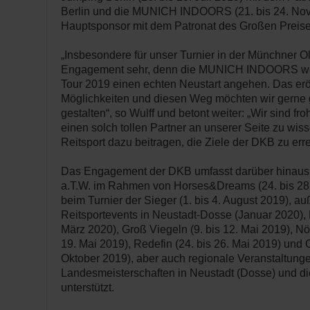
Berlin und die MUNICH INDOORS (21. bis 24. Nov
Hauptsponsor mit dem Patronat des Großen Preise
„Insbesondere für unser Turnier in der Münchner O
Engagement sehr, denn die MUNICH INDOORS we
Tour 2019 einen echten Neustart angehen. Das erö
Möglichkeiten und diesen Weg möchten wir gerne
gestalten“, so Wulff und betont weiter: „Wir sind fr
einen solch tollen Partner an unserer Seite zu wi
Reitsport dazu beitragen, die Ziele der DKB zu err
Das Engagement der DKB umfasst darüber hinaus 
a.T.W. im Rahmen von Horses&Dreams (24. bis 28. 
beim Turnier der Sieger (1. bis 4. August 2019), 
Reitsportevents in Neustadt-Dosse (Januar 2020), 
März 2020), Groß Viegeln (9. bis 12. Mai 2019), N
19. Mai 2019), Redefin (24. bis 26. Mai 2019) und 
Oktober 2019), aber auch regionale Veranstaltunge
Landesmeisterschaften in Neustadt (Dosse) und di
unterstützt.
­