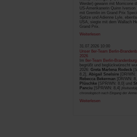
Werder) gewann mit Morricone di
US-Amerikanerin Quinn Iverson 
mit Gremlin im Grand Prix Speci
Spitze und Adienne Lyle, ebenfa
USA, siegte mit dem Wallach He
Grand Prix.
Weiterlesen
31.07.2026 10:00
Unser 8er-Team Berlin-Brandenbu
2026
Im
8er-Team Berlin-Brandenburg
begrüßt und beglückwünscht wur
2026:
Greta Marlena Rodeck
[
8,2],
Abigail Snelsire
[DR/WN: 
Rebecca Bekerman
[DR/WN: 8,
Plüschke
[SPR/WN: 8,0] und
S
Panciu
[SPR/WN: 8,4]
[Reihenfol
chronologisch nach Eingang der Anme
Weiterlesen