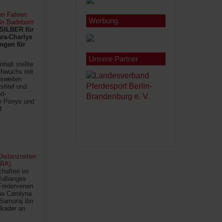
en Fahren
Werbung
 in Badeborn
SILBER für
ra-Charlys
ngen für
Unsere Partner
halt stellte
chwuchs mit
sweiten
titel und
d-
en Ponys und
d
istanzreiten
FRA)
chaften im
Jullianges
Förderverein
na Carolyna
Samuraj ibn
kader an