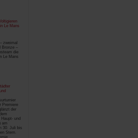
oltigieren
 in Le Mans
 – zweimal
l Bronze –
hsteam die
in Le Mans
tädter
und
urturnier
r Premiere
länzt der
 dem
 Haupt- und
) am
30. Juli bis
ten Stern.
demie