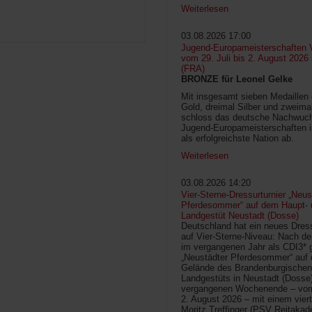
Weiterlesen
03.08.2026 17:00
Jugend-Europameisterschaften V
vom 29. Juli bis 2. August 2026
(FRA)
BRONZE für Leonel Gelke
Mit insgesamt sieben Medaillen
Gold, dreimal Silber und zweima
schloss das deutsche Nachwuc
Jugend-Europameisterschaften 
als erfolgreichste Nation ab.
Weiterlesen
03.08.2026 14:20
Vier-Sterne-Dressurturnier „Neus
Pferdesommer“ auf dem Haupt- 
Landgestüt Neustadt (Dosse)
Deutschland hat ein neues Dress
auf Vier-Sterne-Niveau: Nach de
im vergangenen Jahr als CDI3* g
„Neustädter Pferdesommer“ auf
Gelände des Brandenburgischen
Landgestüts in Neustadt (Dosse
vergangenen Wochenende – vom 
2. August 2026 – mit einem vier
Moritz Treffinger (PSV Reitaka