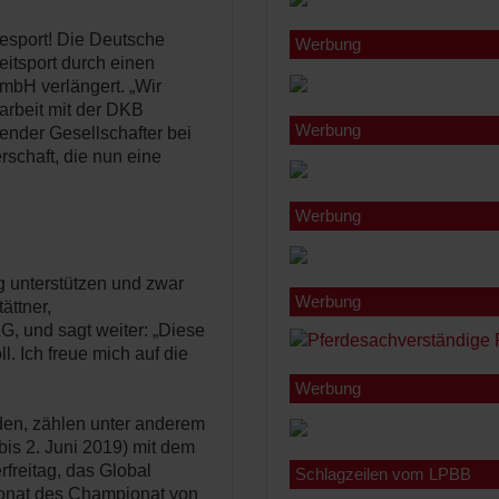
esport! Die Deutsche
Werbung
itsport durch einen
bH verlängert. „Wir
arbeit mit der DKB
Werbung
render Gesellschafter bei
schaft, die nun eine
Werbung
ig unterstützen und zwar
Werbung
ättner,
G, und sagt weiter: „Diese
. Ich freue mich auf die
Werbung
rden, zählen unter anderem
is 2. Juni 2019) mit dem
rfreitag, das Global
Schlagzeilen vom LPBB
tronat des Championat von