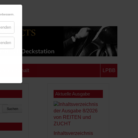
erbessern.
blenden
blenden
chsen-Anhalt
LPBB
Aktuelle Ausgabe
Suchen
Inhaltsverzeichnis