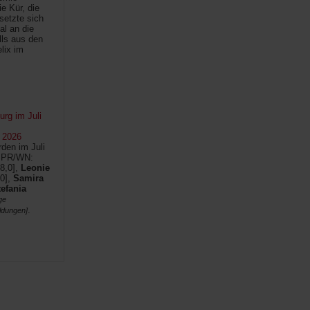
e Kür, die
setzte sich
al an die
lls aus den
lix im
rg im Juli
 2026
den im Juli
SPR/WN:
8,0],
Leonie
0],
Samira
tefania
ge
.
ldungen]