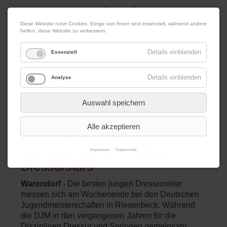
|
|
08. August 2026
Impressum
Kontakt
Datenschutz
Diese Website nutzt Cookies. Einige von ihnen sind essenziell, während andere
helfen, diese Website zu verbessern.
Werbung
Details einblenden
Essenziell
Details einblenden
Analyse
Menü
Auswahl speichern
10.09.2020 13:38
von Redaktion
Alle akzeptieren
DJM Riesenbeck: Das
Wochenende der künftigen
Impressum
Datenschutz
Dressurstars
Warendorf
- Die besten jungen Dressurreiter
messen sich am Wochenende bei den Deutschen
Jugendmeisterschaften in Riesenbeck. Während
die DJM in den vergangenen Jahren für die
Disziplinen Dressur und Springen gemeinsam