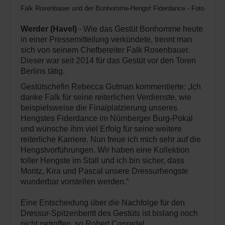
Falk Rosenbauer und der Bonhomme-Hengst Fiderdance - Foto: Schr
Werder (Havel)
- Wie das Gestüt Bonhomme heute
in einer Pressemitteilung verkündete, trennt man
sich von seinem Chefbereiter Falk Rosenbauer.
Dieser war seit 2014 für das Gestüt vor den Toren
Berlins tätig.
Gestütschefin Rebecca Gutman kommentierte: „Ich
danke Falk für seine reiterlichen Verdienste, wie
beispielsweise die Finalplatzierung unseres
Hengstes Fiderdance im Nürnberger Burg-Pokal
und wünsche ihm viel Erfolg für seine weitere
reiterliche Karriere. Nun freue ich mich sehr auf die
Hengstvorführungen. Wir haben eine Kollektion
toller Hengste im Stall und ich bin sicher, dass
Moritz, Kira und Pascal unsere Dressurhengste
wunderbar vorstellen werden.“
Eine Entscheidung über die Nachfolge für den
Dressur-Spitzenberitt des Gestüts ist bislang noch
nicht getroffen, so Robert Conredel,