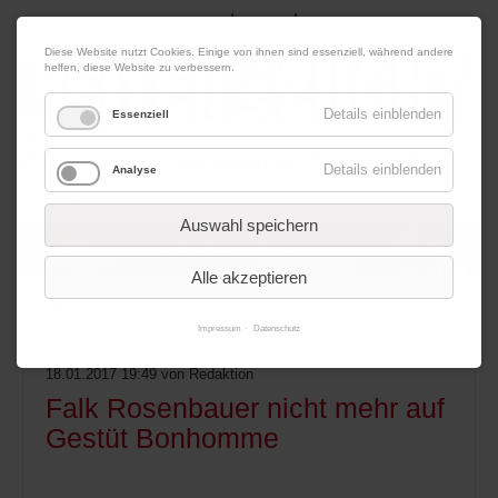
|
|
06. August 2026
Impressum
Kontakt
Datenschutz
Diese Website nutzt Cookies. Einige von ihnen sind essenziell, während andere
helfen, diese Website zu verbessern.
Details einblenden
Essenziell
Details einblenden
Analyse
Werbung
Auswahl speichern
Alle akzeptieren
Menü
Impressum
Datenschutz
18.01.2017 19:49
von Redaktion
Falk Rosenbauer nicht mehr auf
Gestüt Bonhomme