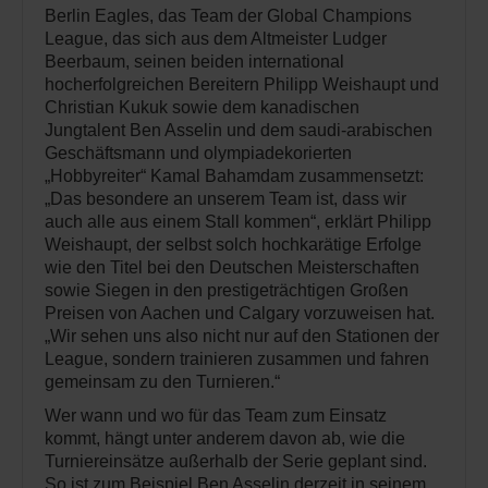
Berlin Eagles, das Team der Global Champions
League, das sich aus dem Altmeister Ludger
Beerbaum, seinen beiden international
hocherfolgreichen Bereitern Philipp Weishaupt und
Christian Kukuk sowie dem kanadischen
Jungtalent Ben Asselin und dem saudi-arabischen
Geschäftsmann und olympiadekorierten
„Hobbyreiter“ Kamal Bahamdam zusammensetzt:
„Das besondere an unserem Team ist, dass wir
auch alle aus einem Stall kommen“, erklärt Philipp
Weishaupt, der selbst solch hochkarätige Erfolge
wie den Titel bei den Deutschen Meisterschaften
sowie Siegen in den prestigeträchtigen Großen
Preisen von Aachen und Calgary vorzuweisen hat.
„Wir sehen uns also nicht nur auf den Stationen der
League, sondern trainieren zusammen und fahren
gemeinsam zu den Turnieren.“
Wer wann und wo für das Team zum Einsatz
kommt, hängt unter anderem davon ab, wie die
Turniereinsätze außerhalb der Serie geplant sind.
So ist zum Beispiel Ben Asselin derzeit in seinem