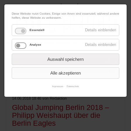
|
|
10. August 2026
Impressum
Kontakt
Datenschutz
Diese Website nutzt Cookies. Einige von ihnen sind essenziell, während andere
helfen, diese Website zu verbessern.
Details einblenden
Essenziell
Details einblenden
Analyse
Werbung
Auswahl speichern
Alle akzeptieren
Menü
Impressum
Datenschutz
14.06.2018 18:46
von Redaktion
Global Jumping Berlin 2018 –
Philipp Weishaupt über die
Berlin Eagles