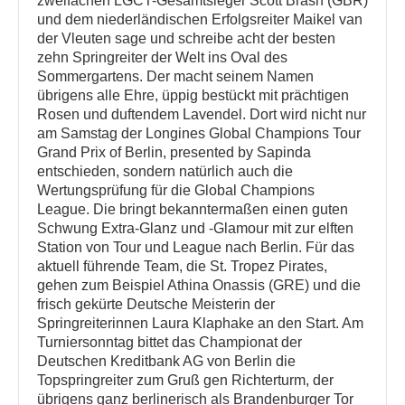
zweifachen LGCT-Gesamtsieger Scott Brash (GBR)
und dem niederländischen Erfolgsreiter Maikel van
der Vleuten sage und schreibe acht der besten
zehn Springreiter der Welt ins Oval des
Sommergartens. Der macht seinem Namen
übrigens alle Ehre, üppig bestückt mit prächtigen
Rosen und duftendem Lavendel. Dort wird nicht nur
am Samstag der Longines Global Champions Tour
Grand Prix of Berlin, presented by Sapinda
entschieden, sondern natürlich auch die
Wertungsprüfung für die Global Champions
League. Die bringt bekanntermaßen einen guten
Schwung Extra-Glanz und -Glamour mit zur elften
Station von Tour und League nach Berlin. Für das
aktuell führende Team, die St. Tropez Pirates,
gehen zum Beispiel Athina Onassis (GRE) und die
frisch gekürte Deutsche Meisterin der
Springreiterinnen Laura Klaphake an den Start. Am
Turniersonntag bittet das Championat der
Deutschen Kreditbank AG von Berlin die
Topspringreiter zum Gruß gen Richterturm, der
übrigens ganz berlinerisch als Brandenburger Tor