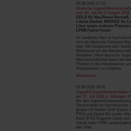
05.08.2026 17:15
Deutsche Jugend-Meisterschaft
vom 30. Juli bis 2. August 2026
GOLD für Nea-Renee Bonneß, 
Lianne Hankel, BRONZE für La
Libor sowie mehrere Platzieru
LPBB-Fahrer*innen
Im Landkreis Harz in Sachsen-An
sich der deutsche Fahrsport-Na
über 140 Gespannen dem bunde
Wettkampf um die Meisterschafts
Medaillen. Neun deutsche Jugen
Meisterschaftstitel waren bei d
Pferden in drei Altersklassen un
Anspannarten zu vergeben.
Weiterlesen
03.08.2026 18:55
Jugend-Europameisterschaften D
am 31. Juli 2026 in Jullianges (
Bei den Jugend-Europameisters
Distanzreiten im französischen 
gingen mit Marlen Grell (Equus 
PRU) und Djebel Rio sowie Lilia
Ruml (PSG Ruppiner Land) und 
Samal zwei LPBB-Landesjugend
den Start.