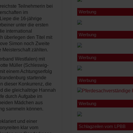
reichste Teilnehmerin bei
Werbung
erschaften im
Liepe die 16-jährige
rbeiner unter die ersten
e international
Werbung
 überlegen den Titel mit
rove Simon noch Zweite
e Meisterschaft zählten.
Werbung
erband Westfalen) mit
lotte Müller (Schleswig-
 mit einem Achtungserfolg
Brandenburg startende
Werbung
in dieser Konkurrenz, die
d die gleichaltrige Hannah
fe durch Aufgabe im
 beiden Mädchen aus
Werbung
ung sammeln können.
eklariert und einer
Schlagzeilen vom LPBB
onyreiten klar vom