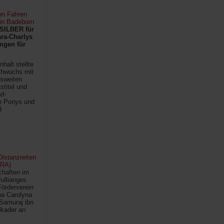
en Fahren
 in Badeborn
SILBER für
ra-Charlys
ngen für
halt stellte
chwuchs mit
sweiten
titel und
d-
en Ponys und
d
istanzreiten
FRA)
chaften im
Jullianges
Förderverein
na Carolyna
Samuraj ibn
kader an