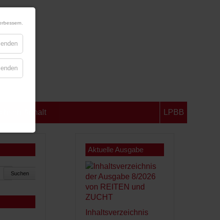
erbessern.
blenden
blenden
chsen-Anhalt
LPBB
Aktuelle Ausgabe
Suchen
Inhaltsverzeichnis