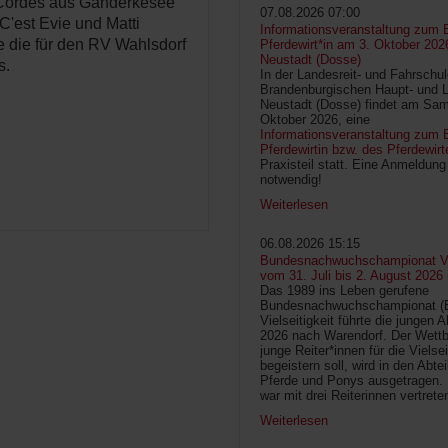
 Cordes aus Ganderkesee
07.08.2026 07:00
C'est Evie und Matti
Informationsveranstaltung zum 
e die für den RV Wahlsdorf
Pferdewirt*in am 3. Oktober 202
Neustadt (Dosse)
s.
In der Landesreit- und Fahrschu
Brandenburgischen Haupt- und 
Neustadt (Dosse) findet am Sam
Oktober 2026, eine
Informationsveranstaltung zum B
Pferdewirtin bzw. des Pferdewirt
Praxisteil statt. Eine Anmeldung 
notwendig!
Weiterlesen
06.08.2026 15:15
Bundesnachwuchschampionat Vie
vom 31. Juli bis 2. August 2026
Das 1989 ins Leben gerufene
Bundesnachwuchschampionat 
Vielseitigkeit führte die jungen 
2026 nach Warendorf. Der Wettb
junge Reiter*innen für die Vielsei
begeistern soll, wird in den Abte
Pferde und Ponys ausgetragen.
war mit drei Reiterinnen vertrete
Weiterlesen