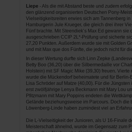
Liepe
- Als die mit Abstand beste und zudem erfolg
den glänzend organisierten Deutschen Pony-Meist
Vielseitigkeitsreiten erwies sich am Tannenberg in 
Hamburgerin Jule Krueger, die gleich drei ihrer Vie
Fünf brachte. Mit Steendiek’s Max Ed gewann sie di
ausgeschrieben CCIP 2L*-Prüfung und sicherte sich
27,20 Punkten. Außerdem wurde sie mit Golden G
und mit Max que dos Fünfte, die jedoch nicht für di
In dieser Wertung durfte sich Linn Zepke (Landesv
Betty Boo (36,20) über die Silbermedaille vor Char
Holstein) mit SF Magic Mike (39,30) freuen. Vierte
wurde die Mückendorf beheimatete und für Berlin-
Lisa Schröder auf Matze (40,00). Für die Jüngsten 
erst zwölfjährige Lenya Beckmann mit Mary Lou un
Pfitzmann mit Mary Poppins endeten die Wettkämp
Gelände beziehungsweise im Parcours. Doch die
Löwenberg-Linde haben zumindest viel an Erfahr
Die L-Vielseitigkeit der Junioren, als U 16-Finale d
Meisterschaft ähnelnd, wurde im Gegensatz zum P