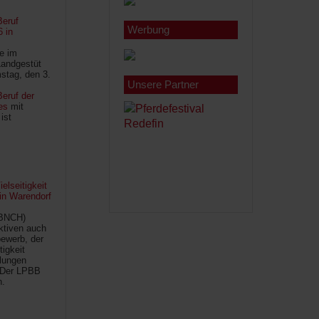
Beruf
Werbung
6 in
le im
Landgestüt
stag, den 3.
Unsere Partner
eruf der
es
mit
ist
lseitigkeit
 in Warendorf
(BNCH)
Aktiven auch
ewerb, der
tigkeit
ilungen
 Der LPBB
n.