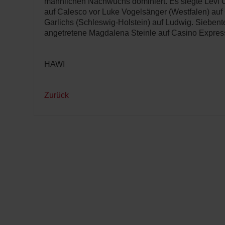
männlichen Nachwuchs dominiert. Es siegte Levi
auf Calesco vor Luke Vogelsänger (Westfalen) auf 
Garlichs (Schleswig-Holstein) auf Ludwig. Siebent
angetretene Magdalena Steinle auf Casino Expres
HAWI
Zurück