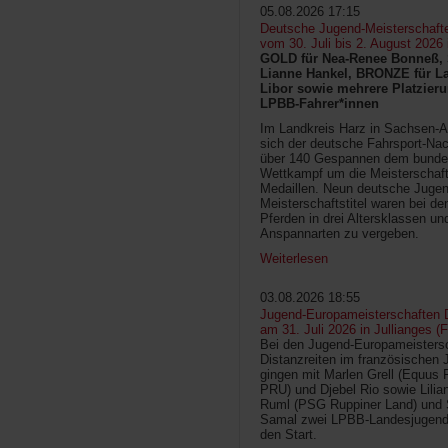
05.08.2026 17:15
Deutsche Jugend-Meisterschaft
vom 30. Juli bis 2. August 2026
GOLD für Nea-Renee Bonneß, 
Lianne Hankel, BRONZE für La
Libor sowie mehrere Platzieru
LPBB-Fahrer*innen
Im Landkreis Harz in Sachsen-An
sich der deutsche Fahrsport-Na
über 140 Gespannen dem bunde
Wettkampf um die Meisterschafts
Medaillen. Neun deutsche Jugen
Meisterschaftstitel waren bei d
Pferden in drei Altersklassen un
Anspannarten zu vergeben.
Weiterlesen
03.08.2026 18:55
Jugend-Europameisterschaften D
am 31. Juli 2026 in Jullianges (
Bei den Jugend-Europameisters
Distanzreiten im französischen 
gingen mit Marlen Grell (Equus 
PRU) und Djebel Rio sowie Lilia
Ruml (PSG Ruppiner Land) und 
Samal zwei LPBB-Landesjugend
den Start.