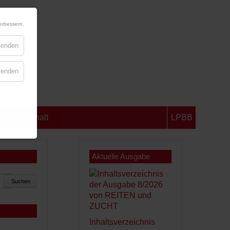
erbessern.
blenden
blenden
chsen-Anhalt
LPBB
Aktuelle Ausgabe
Suchen
Inhaltsverzeichnis