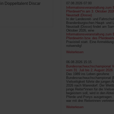
ein Doppeltalent Discar
07.08.2026 07:00
Informationsveranstaltung zum 
Pferdewirt*in am 3. Oktober 202
Neustadt (Dosse)
In der Landesreit- und Fahrschu
Brandenburgischen Haupt- und 
Neustadt (Dosse) findet am Sam
Oktober 2026, eine
Informationsveranstaltung zum B
Pferdewirtin bzw. des Pferdewirt
Praxisteil statt. Eine Anmeldung 
notwendig!
Weiterlesen
06.08.2026 15:15
Bundesnachwuchschampionat Vie
vom 31. Juli bis 2. August 2026
Das 1989 ins Leben gerufene
Bundesnachwuchschampionat 
Vielseitigkeit führte die jungen 
2026 nach Warendorf. Der Wettb
junge Reiter*innen für die Vielsei
begeistern soll, wird in den Abte
Pferde und Ponys ausgetragen.
war mit drei Reiterinnen vertrete
Weiterlesen