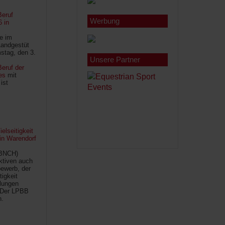
Beruf
Werbung
6 in
le im
Landgestüt
stag, den 3.
Unsere Partner
eruf der
es
mit
ist
lseitigkeit
 in Warendorf
(BNCH)
Aktiven auch
ewerb, der
tigkeit
ilungen
 Der LPBB
n.