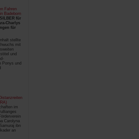
en Fahren
 in Badeborn
SILBER für
ra-Charlys
ngen für
halt stellte
chwuchs mit
sweiten
titel und
d-
en Ponys und
d
istanzreiten
FRA)
chaften im
Jullianges
Förderverein
na Carolyna
Samuraj ibn
kader an