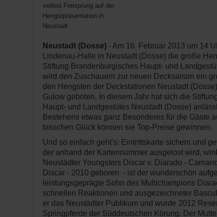
verlost Freisprung auf der
Hengstpräsentation in
Neustadt
Neustadt (Dosse)
- Am 16. Februar 2013 um 14 Uhr
Lindenau-Halle in Neustadt (Dosse) die große Hen
Stiftung Brandenburgisches Haupt- und Landgestüt
wird den Zuschauern zur neuen Decksaison ein 
den Hengsten der Deckstationen Neustadt (Dosse
Gulow geboten. In diesem Jahr hat sich die Stiftu
Haupt- und Landgestütes Neustadt (Dosse) anlässl
Bestehens etwas ganz Besonderes für die Gäste au
bisschen Glück können sie Top-Preise gewinnen.
Und so einfach geht’s: Eintrittskarte sichern und g
der anhand der Kartennummer ausgelost wird, wink
Neustädter Youngsters Discar v. Diarado - Carnand
Discar - 2010 geboren - ist der wunderschön auf
leistungsgeprägte Sohn des Multichampions Diarad
schnellen Reaktionen und ausgezeichneter Bascul
er das Neustädter Publikum und wurde 2012 Reser
Springpferde der Süddeutschen Körung. Der Mutter