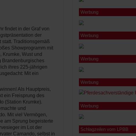
Werbung
 findet in der Graf von
gstpräsentation der
Werbung
 statt. Traditionsgemäß
großes Showprogramm mit
), Krumke, Wust und
Werbung
ng Brandenburgisches
ich ihres 225-jährigen
sgedacht: Mit ein
Werbung
ewinnen! Als Hauptpreis,
t ein Freisprung des
o (Station Krumke).
Werbung
gemachte und
o. Mit viel Vermögen,
e am Sprung begeisterte
vesieger im Lot der
Schlagzeilen vom LPBB
vater Carnando, selbst in