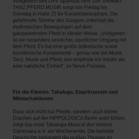
Voltigierern des LRV Spandau sein. Der Showact
TANZ.PFERD.MUSIK sorgt von Freitag bis
Sonntag in Halle 25 für Konzertatmosphäre. Die
gefühlvolle Stimme des Sängers untermalt die
rhythmischen Bewegungen auf dem
galoppierenden Pferd in idealer Weise. „Voltigieren
ist ein besonders sinnlicher, sportlicher Umgang mit
dem Pferd. Es hat eine große ästhetische sowie
künstlerische Komponente – genau wie die Musik.
Tanz, Musik und Pferd, das empfinde ich intuitiv als
eine natürliche Einheit“, so Nevio Passaro.
Für die Kleinen: Tabaluga, Eisprinzessin und
Mitmachaktionen
Dass sich nicht nur Pferde, sondern auch kleine
Drachen auf der HIPPOLOGICA Berlin wohl fühlen,
zeigt das erste Tabaluga-Musical des Vereins
Samosaea e.V. am Wochenende. Die beliebte
Geschichte behandelt die großen Themen im