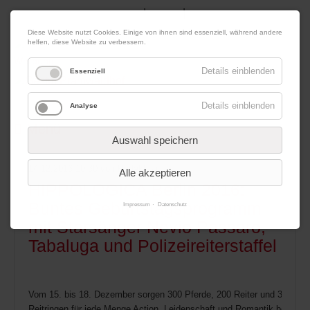
|
|
09. August 2026
Impressum
Kontakt
Datenschutz
Diese Website nutzt Cookies. Einige von ihnen sind essenziell, während andere
helfen, diese Website zu verbessern.
Werbung
Details einblenden
Essenziell
Details einblenden
Analyse
Menü
Auswahl speichern
14.12.2016 10:30
von Redaktion
Alle akzeptieren
HIPPOLOGICA Berlin 2016:
Buntes Geburtstagsprogramm
Impressum
Datenschutz
mit Starsänger Nevio Passaro,
Tabaluga und Polizeireiterstaffel
Vom 15. bis 18. Dezember sorgen 300 Pferde, 200 Reiter und 30 Show
Reitringen für jede Menge Action, Leidenschaft und Romantik bei der