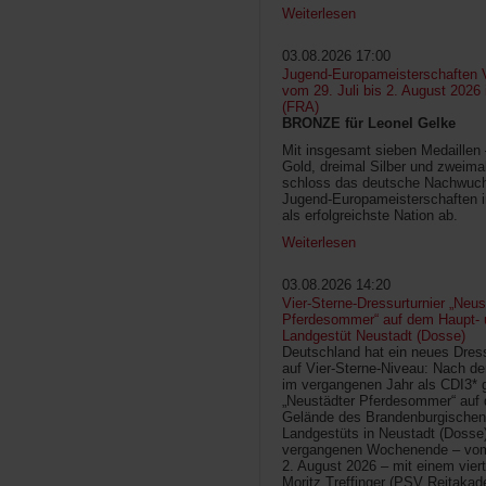
Weiterlesen
03.08.2026 17:00
Jugend-Europameisterschaften V
vom 29. Juli bis 2. August 2026
(FRA)
BRONZE für Leonel Gelke
Mit insgesamt sieben Medaillen
Gold, dreimal Silber und zweima
schloss das deutsche Nachwuc
Jugend-Europameisterschaften 
als erfolgreichste Nation ab.
Weiterlesen
03.08.2026 14:20
Vier-Sterne-Dressurturnier „Neus
Pferdesommer“ auf dem Haupt- 
Landgestüt Neustadt (Dosse)
Deutschland hat ein neues Dress
auf Vier-Sterne-Niveau: Nach de
im vergangenen Jahr als CDI3* g
„Neustädter Pferdesommer“ auf
Gelände des Brandenburgischen
Landgestüts in Neustadt (Dosse
vergangenen Wochenende – vom 
2. August 2026 – mit einem vier
Moritz Treffinger (PSV Reitaka