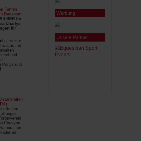
en Fahren
Werbung
 in Badeborn
SILBER für
ra-Charlys
ngen für
Unsere Partner
halt stellte
chwuchs mit
sweiten
titel und
d-
en Ponys und
d
istanzreiten
FRA)
chaften im
Jullianges
Förderverein
na Carolyna
Samuraj ibn
kader an