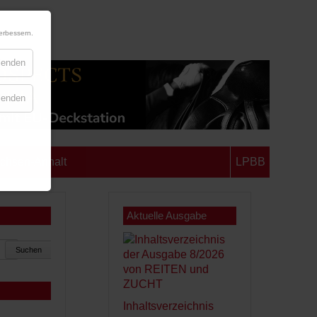
erbessern.
blenden
blenden
chsen-Anhalt
LPBB
Aktuelle Ausgabe
Suchen
Inhaltsverzeichnis