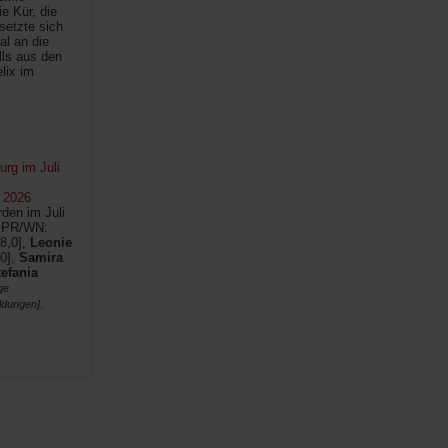
e Kür, die
setzte sich
al an die
lls aus den
lix im
rg im Juli
 2026
den im Juli
SPR/WN:
8,0],
Leonie
0],
Samira
tefania
ge
.
ldungen]