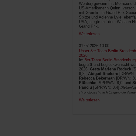
Werder) gewann mit Morricone di
US-Amerikanerin Quinn Iverson 
mit Gremlin im Grand Prix Speci
Spitze und Adienne Lyle, ebenfa
USA, siegte mit dem Wallach He
Grand Prix.
Weiterlesen
31.07.2026 10:00
Unser 8er-Team Berlin-Brandenbu
2026
Im
8er-Team Berlin-Brandenburg
begrüßt und beglückwünscht wur
2026:
Greta Marlena Rodeck
[
8,2],
Abigail Snelsire
[DR/WN: 
Rebecca Bekerman
[DR/WN: 8,
Plüschke
[SPR/WN: 8,0] und
S
Panciu
[SPR/WN: 8,4]
[Reihenfol
chronologisch nach Eingang der Anme
Weiterlesen