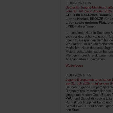
05.08.2026 17:15
Deutsche Jugend-Meisterschaft
vom 30. Juli bis 2. August 2026
GOLD für Nea-Renee Bonneß, 
Lianne Hankel, BRONZE für La
Libor sowie mehrere Platzieru
LPBB-Fahrer*innen
Im Landkreis Harz in Sachsen-An
sich der deutsche Fahrsport-Na
über 140 Gespannen dem bunde
Wettkampf um die Meisterschafts
Medaillen. Neun deutsche Jugen
Meisterschaftstitel waren bei d
Pferden in drei Altersklassen un
Anspannarten zu vergeben.
Weiterlesen
03.08.2026 18:55
Jugend-Europameisterschaften D
am 31. Juli 2026 in Jullianges (
Bei den Jugend-Europameisters
Distanzreiten im französischen 
gingen mit Marlen Grell (Equus 
PRU) und Djebel Rio sowie Lilia
Ruml (PSG Ruppiner Land) und 
Samal zwei LPBB-Landesjugend
den Start.