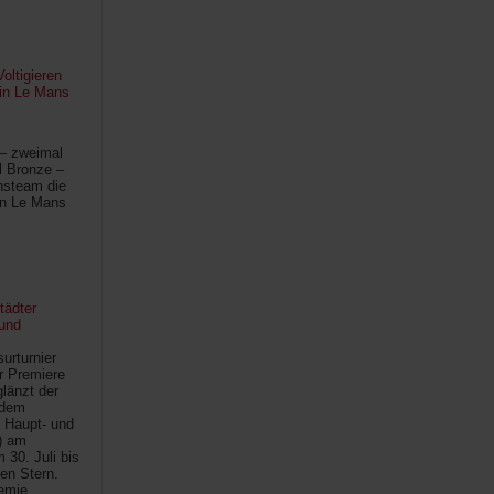
oltigieren
 in Le Mans
 – zweimal
l Bronze –
hsteam die
in Le Mans
tädter
und
urturnier
r Premiere
länzt der
 dem
 Haupt- und
) am
30. Juli bis
ten Stern.
demie