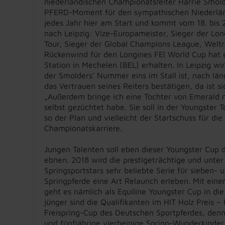
niederländischen Championatsreiter Harrie Smol
PFERD-Moment für den sympathischen Niederlände
jedes Jahr hier am Start und kommt vom 18. bis 
nach Leipzig: Vize-Europameister, Sieger der Lo
Tour, Sieger der Global Champions League, Weltr
Rückenwind für den Longines FEI World Cup hat e
Station in Mechelen (BEL) erhalten. In Leipzig wi
der Smolders’ Nummer eins im Stall ist, nach lä
das Vertrauen seines Reiters bestätigen, da ist si
„Außerdem bringe ich eine Tochter von Emerald mi
selbst gezüchtet habe. Sie soll in der Youngster
so der Plan und vielleicht der Startschuss für die
Championatskarriere.
Jungen Talenten soll eben dieser Youngster Cup 
ebnen. 2018 wird die prestigeträchtige und unter
Springsportstars sehr beliebte Serie für sieben- 
Springpferde eine Art Relaunch erleben. Mit ein
geht es nämlich als Equiline Youngster Cup in di
jünger sind die Qualifikanten im HIT Holz Preis
Freispring-Cup des Deutschen Sportpferdes, denn
und fünfjährige vierbeinige Spring-Wunderkinder