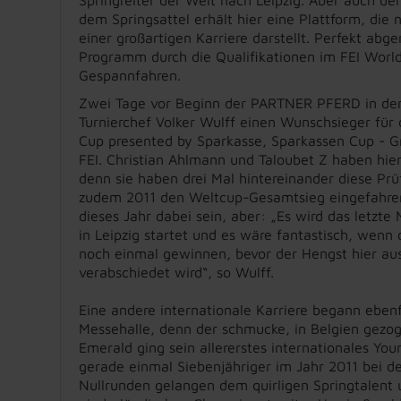
dem Springsattel erhält hier eine Plattform, die 
einer großartigen Karriere darstellt. Perfekt abg
Programm durch die Qualifikationen im FEI World
Gespannfahren.
Zwei Tage vor Beginn der PARTNER PFERD in der
Turnierchef Volker Wulff einen Wunschsieger für
Cup presented by Sparkasse, Sparkassen Cup - Gr
FEI. Christian Ahlmann und Taloubet Z haben hie
denn sie haben drei Mal hintereinander diese P
zudem 2011 den Weltcup-Gesamtsieg eingefahren
dieses Jahr dabei sein, aber: „Es wird das letzte 
in Leipzig startet und es wäre fantastisch, wenn
noch einmal gewinnen, bevor der Hengst hier au
verabschiedet wird“, so Wulff.
Eine andere internationale Karriere begann ebenfa
Messehalle, denn der schmucke, in Belgien gezo
Emerald ging sein allererstes internationales You
gerade einmal Siebenjähriger im Jahr 2011 bei 
Nullrunden gelangen dem quirligen Springtalent