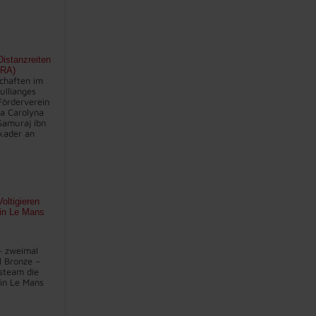
istanzreiten
FRA)
chaften im
ullianges
Förderverein
na Carolyna
Samuraj ibn
kader an
oltigieren
 in Le Mans
– zweimal
l Bronze –
steam die
in Le Mans