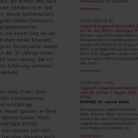
ders, ein echter PARTNER
Anspannarten zu vergeben.
r. Seitdem ist er fast
Weiterlesen
21. Januar hochdekoriert
ngines Global Champions
03.08.2026 18:55
Jugend-Europameisterschaften D
anglistenzweiter.
am 31. Juli 2026 in Jullianges (
r mit einem Sieg bei der
Bei den Jugend-Europameisters
rd eben dieser Emerald,
Distanzreiten im französischen J
gingen mit Marlen Grell (Equus 
ngerer Turnierpause wieder
PRU) und Djebel Rio sowie Lilia
ch der 37-Jährige sicher.
Ruml (PSG Ruppiner Land) und 
Samal zwei LPBB-Landesjugend
t nach Leipzig, die ich
den Start.
 Tour Erfahrung sammeln“,
Weiterlesen
 nächste
03.08.2026 17:00
Jugend-Europameisterschaften V
den Weg in den Sport
vom 29. Juli bis 2. August 2026
(FRA)
 den internationalen
BRONZE für Leonel Gelke
und achtjährige
Mit insgesamt sieben Medaillen 
em neuen Sponsor an Bord
Gold, dreimal Silber und zweima
e nächste Saison. Noch
schloss das deutsche Nachwuch
Jugend-Europameisterschaften 
 – PARTNER PFERD
als erfolgreichste Nation ab.
 hier messen sich vier-
Weiterlesen
. Darunter übrigens auch