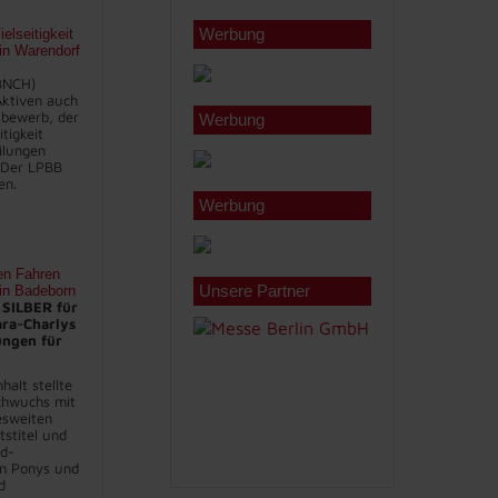
Werbung
lseitigkeit
 in Warendorf
BNCH)
 Aktiven auch
bewerb, der
Werbung
itigkeit
eilungen
 Der LPBB
en.
Werbung
en Fahren
Unsere Partner
 in Badeborn
 SILBER für
ara-Charlys
ungen für
halt stellte
chwuchs mit
sweiten
stitel und
nd-
en Ponys und
d