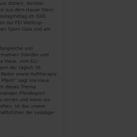
uro dotiert, darüber
enz aus dem Hause Stern
reitagmittag im IDEE
ion zur FEI Weltcup-
ssen Sport-Gala und am
fangreiche und
ormativen Ständen und
na Haue, vom ELI-
nem der täglich 35
 Reiter sowie Huftherapie
 Pferd!" sagt Ina Haue
em dieses Thema
pannenden Pferdesport
azu lernen und wenn wir
sehen, ist das unsere
äftsführer der Leipziger