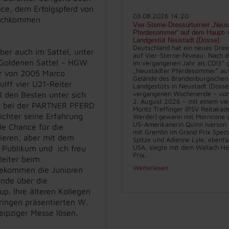
ice, dem Erfolgspferd von
03.08.2026 14:20
Nachkommen
Vier-Sterne-Dressurturnier „Neus
Pferdesommer“ auf dem Haupt- 
Landgestüt Neustadt (Dosse)
Deutschland hat ein neues Dres
er auch im Sattel, unter
auf Vier-Sterne-Niveau: Nach d
 Goldenen Sattel – HGW
im vergangenen Jahr als CDI3* g
„Neustädter Pferdesommer“ au
r von 2005 Marco
Gelände des Brandenburgischen
lff vier U21-Reiter
Landgestüts in Neustadt (Dosse
vergangenen Wochenende – vom 
 den Besten unter sich
2. August 2026 – mit einem vie
nur bei der PARTNER PFERD
Moritz Treffinger (PSV Reitakad
ichter seine Erfahrung
Werder) gewann mit Morricone d
US-Amerikanerin Quinn Iverson 
le Chance für die
mit Gremlin im Grand Prix Specia
tieren, aber mit dem
Spitze und Adienne Lyle, ebenfa
USA, siegte mit dem Wallach He
 Publikum und ich freu
Prix.
Reiter beim
Weiterlesen
 bekommen die Junioren
nde über die
p. Ihre älteren Kollegen
ringen präsentierten W.
ipziger Messe lösen.