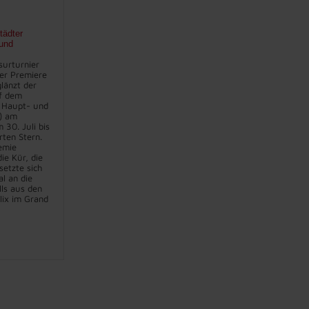
tädter
und
surturnier
er Premiere
länzt der
f dem
 Haupt- und
) am
30. Juli bis
rten Stern.
emie
ie Kür, die
setzte sich
l an die
lls aus den
lix im Grand