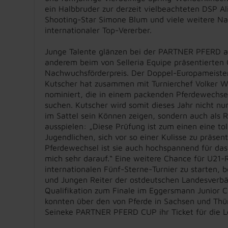
ein Halbbruder zur derzeit vielbeachteten DSP Al
Shooting-Star Simone Blum und viele weitere 
internationaler Top-Vererber.
Junge Talente glänzen bei der PARTNER PFERD ab
anderem beim von Selleria Equipe präsentierten
Nachwuchsförderpreis. Der Doppel-Europameiste
Kutscher hat zusammen mit Turnierchef Volker Wu
nominiert, die in einem packenden Pferdewechsel
suchen. Kutscher wird somit dieses Jahr nicht 
im Sattel sein Können zeigen, sondern auch als R
ausspielen: „Diese Prüfung ist zum einen eine tol
Jugendlichen, sich vor so einer Kulisse zu präsen
Pferdewechsel ist sie auch hochspannend für das
mich sehr darauf.“ Eine weitere Chance für U21-
internationalen Fünf-Sterne-Turnier zu starten,
und Jungen Reiter der ostdeutschen Landesverbä
Qualifikation zum Finale im Eggersmann Junior Cu
konnten über den von Pferde in Sachsen und Thü
Seineke PARTNER PFERD CUP ihr Ticket für die Le