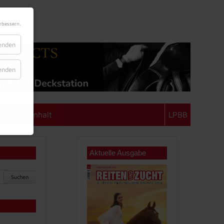
rbessern.
lenden
lenden
achsen-Anhalt
LPBB
Aktuelle Ausgabe
Suchen