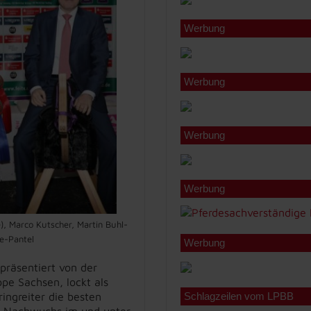
Werbung
Werbung
Werbung
Werbung
), Marco Kutscher, Martin Buhl-
e-Pantel
Werbung
präsentiert von der
pe Sachsen, lockt als
ingreiter die besten
Schlagzeilen vom LPBB
er Nachwuchs im und unter