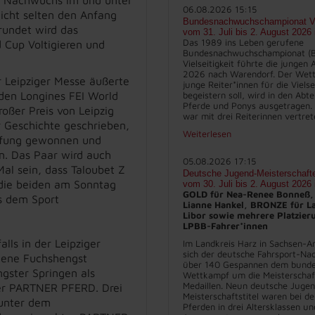
06.08.2026 15:15
nicht selten den Anfang
Bundesnachwuchschampionat Vie
erundet wird das
vom 31. Juli bis 2. August 2026
Das 1989 ins Leben gerufene
 Cup Voltigieren und
Bundesnachwuchschampionat (
Vielseitigkeit führte die jungen
2026 nach Warendorf. Der Wett
 Leipziger Messe äußerte
junge Reiter*innen für die Vielse
 den Longines FEI World
begeistern soll, wird in den Abt
Pferde und Ponys ausgetragen.
oßer Preis von Leipzig
war mit drei Reiterinnen vertret
r Geschichte geschrieben,
Weiterlesen
rüfung gewonnen und
. Das Paar wird auch
05.08.2026 17:15
Mal sein, dass Taloubet Z
Deutsche Jugend-Meisterschaft
 die beiden am Sonntag
vom 30. Juli bis 2. August 2026
GOLD für Nea-Renee Bonneß,
s dem Sport
Lianne Hankel, BRONZE für L
Libor sowie mehrere Platzier
LPBB-Fahrer*innen
lls in der Leipziger
Im Landkreis Harz in Sachsen-An
sich der deutsche Fahrsport-Na
gene Fuchshengst
über 140 Gespannen dem bunde
ngster Springen als
Wettkampf um die Meisterschaft
Medaillen. Neun deutsche Juge
der PARTNER PFERD. Drei
Meisterschaftstitel waren bei d
 unter dem
Pferden in drei Altersklassen un