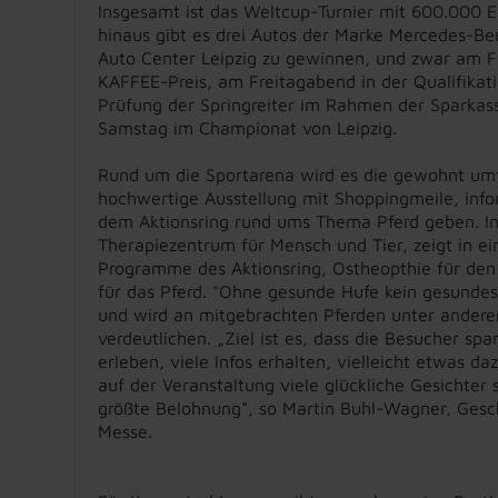
Insgesamt ist das Weltcup-Turnier mit 600.000 E
hinaus gibt es drei Autos der Marke Mercedes-B
Auto Center Leipzig zu gewinnen, und zwar am F
KAFFEE-Preis, am Freitagabend in der Qualifikat
Prüfung der Springreiter im Rahmen der Sparka
Samstag im Championat von Leipzig.
Rund um die Sportarena wird es die gewohnt um
hochwertige Ausstellung mit Shoppingmeile, inf
dem Aktionsring rund ums Thema Pferd geben. I
Therapiezentrum für Mensch und Tier, zeigt in ei
Programme des Aktionsring, Ostheopthie für den
für das Pferd. "Ohne gesunde Hufe kein gesundes
und wird an mitgebrachten Pferden unter ander
verdeutlichen. „Ziel ist es, dass die Besucher s
erleben, viele Infos erhalten, vielleicht etwas d
auf der Veranstaltung viele glückliche Gesichter 
größte Belohnung“, so Martin Buhl-Wagner, Gesch
Messe.