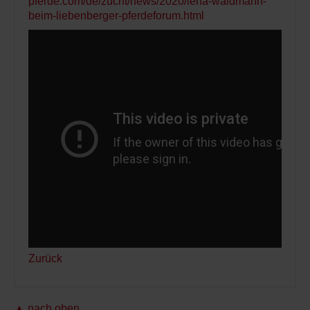
pferde.com/de/zucht/news/2020/lena-waldmann-
beim-liebenberger-pferdeforum.html
Zurück
▲ nach oben