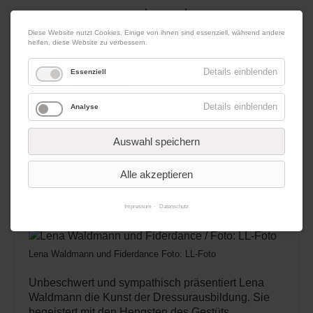
|
|
06. August 2026
Impressum
Kontakt
Datenschutz
Diese Website nutzt Cookies. Einige von ihnen sind essenziell, während andere
helfen, diese Website zu verbessern.
Werbung
Details einblenden
Essenziell
Details einblenden
Analyse
Menü
Auswahl speichern
06.02.2020 17:49
von Redaktion
Alle akzeptieren
Lena Waldmann zu Gast in
Liebenberg
Impressum
Datenschutz
Lena Waldmann und Fiderdance Foto: LL-Foto
Unbeschwert und sympathisch präsentiert Lena
Waldmann die Kunst der Dressurausbildung. Sie
begeistert mit den Hengsten des Gestüts