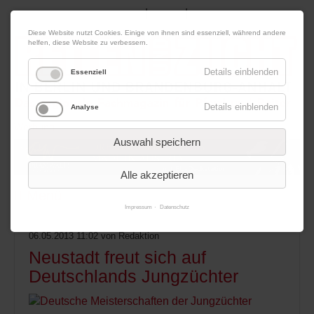
|
|
09. August 2026
Impressum
Kontakt
Datenschutz
Diese Website nutzt Cookies. Einige von ihnen sind essenziell, während andere
helfen, diese Website zu verbessern.
Details einblenden
Essenziell
Details einblenden
Analyse
Werbung
Auswahl speichern
Alle akzeptieren
Menü
Impressum
Datenschutz
06.05.2013 11:02
von Redaktion
Neustadt freut sich auf
Deutschlands Jungzüchter