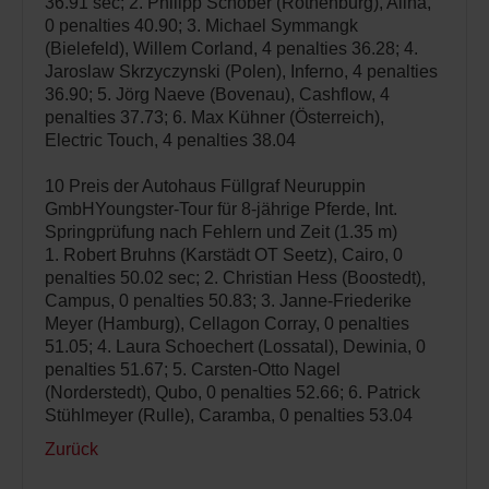
36.91 sec; 2. Philipp Schober (Rothenburg), Alina,
0 penalties 40.90; 3. Michael Symmangk
(Bielefeld), Willem Corland, 4 penalties 36.28; 4.
Jaroslaw Skrzyczynski (Polen), Inferno, 4 penalties
36.90; 5. Jörg Naeve (Bovenau), Cashflow, 4
penalties 37.73; 6. Max Kühner (Österreich),
Electric Touch, 4 penalties 38.04
10 Preis der Autohaus Füllgraf Neuruppin
GmbHYoungster-Tour für 8-jährige Pferde, Int.
Springprüfung nach Fehlern und Zeit (1.35 m)
1. Robert Bruhns (Karstädt OT Seetz), Cairo, 0
penalties 50.02 sec; 2. Christian Hess (Boostedt),
Campus, 0 penalties 50.83; 3. Janne-Friederike
Meyer (Hamburg), Cellagon Corray, 0 penalties
51.05; 4. Laura Schoechert (Lossatal), Dewinia, 0
penalties 51.67; 5. Carsten-Otto Nagel
(Norderstedt), Qubo, 0 penalties 52.66; 6. Patrick
Stühlmeyer (Rulle), Caramba, 0 penalties 53.04
Zurück