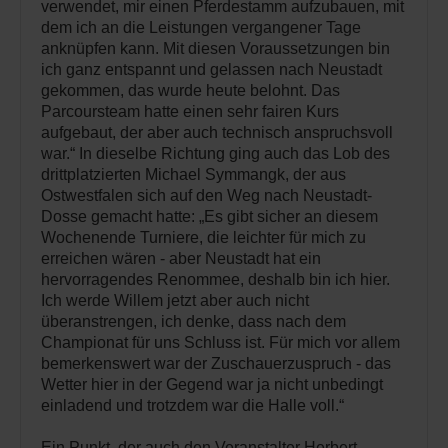
verwendet, mir einen Pferdestamm aufzubauen, mit
dem ich an die Leistungen vergangener Tage
anknüpfen kann. Mit diesen Voraussetzungen bin
ich ganz entspannt und gelassen nach Neustadt
gekommen, das wurde heute belohnt. Das
Parcoursteam hatte einen sehr fairen Kurs
aufgebaut, der aber auch technisch anspruchsvoll
war.“ In dieselbe Richtung ging auch das Lob des
drittplatzierten Michael Symmangk, der aus
Ostwestfalen sich auf den Weg nach Neustadt-
Dosse gemacht hatte: „Es gibt sicher an diesem
Wochenende Turniere, die leichter für mich zu
erreichen wären - aber Neustadt hat ein
hervorragendes Renommee, deshalb bin ich hier.
Ich werde Willem jetzt aber auch nicht
überanstrengen, ich denke, dass nach dem
Championat für uns Schluss ist. Für mich vor allem
bemerkenswert war der Zuschauerzuspruch - das
Wetter hier in der Gegend war ja nicht unbedingt
einladend und trotzdem war die Halle voll.“
Ein Punkt, der auch den Veranstalter Herbert