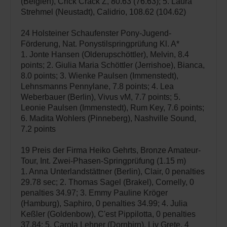
(Belgien), Crick Crack Z, 80.63 (76.63); 5. Laura
Strehmel (Neustadt), Calidrio, 108.62 (104.62)
24 Holsteiner Schaufenster Pony-Jugend-
Förderung, Nat. Ponystilspringprüfung Kl. A*
1. Jonte Hansen (Olderupschöttler), Melvin, 8.4
points; 2. Giulia Maria Schöttler (Jerrishoe), Bianca,
8.0 points; 3. Wienke Paulsen (Immenstedt),
Lehnsmanns Pennylane, 7.8 points; 4. Lea
Weberbauer (Berlin), Vivus vM, 7.7 points; 5.
Leonie Paulsen (Immenstedt), Rum Key, 7.6 points;
6. Madita Wohlers (Pinneberg), Nashville Sound,
7.2 points
19 Preis der Firma Heiko Gehrts, Bronze Amateur-
Tour, Int. Zwei-Phasen-Springprüfung (1.15 m)
1. Anna Unterlandstättner (Berlin), Clair, 0 penalties
29.78 sec; 2. Thomas Sagel (Brakel), Cornelly, 0
penalties 34.97; 3. Emmy Pauline Kröger
(Hamburg), Saphiro, 0 penalties 34.99; 4. Julia
Keßler (Goldenbow), C'est Pippilotta, 0 penalties
37.84; 5. Carola Lehner (Dornbirn), Liv Grete, 4