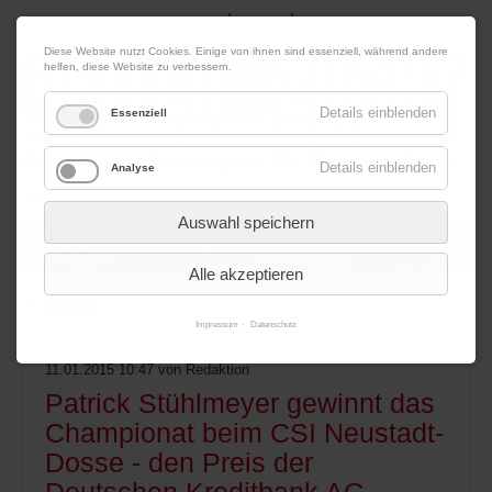
|
|
07. August 2026
Impressum
Kontakt
Datenschutz
Diese Website nutzt Cookies. Einige von ihnen sind essenziell, während andere
helfen, diese Website zu verbessern.
Details einblenden
Essenziell
Details einblenden
Analyse
Werbung
Auswahl speichern
Alle akzeptieren
Menü
Impressum
Datenschutz
11.01.2015 10:47
von Redaktion
Patrick Stühlmeyer gewinnt das
Championat beim CSI Neustadt-
Dosse - den Preis der