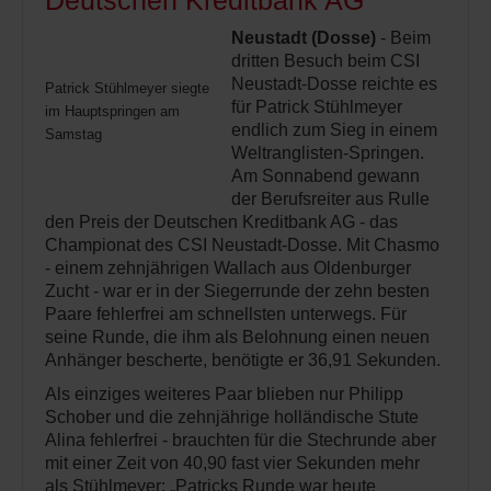
Deutschen Kreditbank AG
Neustadt (Dosse)
- Beim
dritten Besuch beim CSI
Neustadt-Dosse reichte es
Patrick Stühlmeyer siegte
für Patrick Stühlmeyer
im Hauptspringen am
endlich zum Sieg in einem
Samstag
Weltranglisten-Springen.
Am Sonnabend gewann
der Berufsreiter aus Rulle
den Preis der Deutschen Kreditbank AG - das
Championat des CSI Neustadt-Dosse. Mit Chasmo
- einem zehnjährigen Wallach aus Oldenburger
Zucht - war er in der Siegerrunde der zehn besten
Paare fehlerfrei am schnellsten unterwegs. Für
seine Runde, die ihm als Belohnung einen neuen
Anhänger bescherte, benötigte er 36,91 Sekunden.
Als einziges weiteres Paar blieben nur Philipp
Schober und die zehnjährige holländische Stute
Alina fehlerfrei - brauchten für die Stechrunde aber
mit einer Zeit von 40,90 fast vier Sekunden mehr
als Stühlmeyer: „Patricks Runde war heute