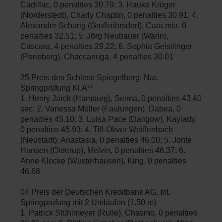
Cadillac, 0 penalties 30.79; 3. Hauke Kröger
(Norderstedt), Charly Chaplin, 0 penalties 30.91; 4.
Alexander Schurig (Großröhrsdorf), Cara mia, 0
penalties 32.51; 5. Jörg Neubauer (Warin),
Cascara, 4 penalties 29.22; 6. Sophia Geistlinger
(Perleberg), Chaccanuga, 4 penalties 30.01
25 Preis des Schloss Spiegelberg, Nat.
Springprüfung Kl.A**
1. Henry Jarck (Hamburg), Selma, 0 penalties 43.40
sec; 2. Vanessa Müller (Faulungen), Dabea, 0
penalties 45.10; 3. Luisa Pace (Dallgow), Kaylady,
0 penalties 45.93; 4. Till-Oliver Weiffenbach
(Neustadt), Anastasia, 0 penalties 46.00; 5. Jonte
Hansen (Olderup), Melvin, 0 penalties 46.37; 6.
Anne Klocke (Wusterhausen), King, 0 penalties
46.68
04 Preis der Deutschen Kreditbank AG, Int.
Springprüfung mit 2 Umläufen (1.50 m)
1. Patrick Stühlmeyer (Rulle), Chasmo, 0 penalties