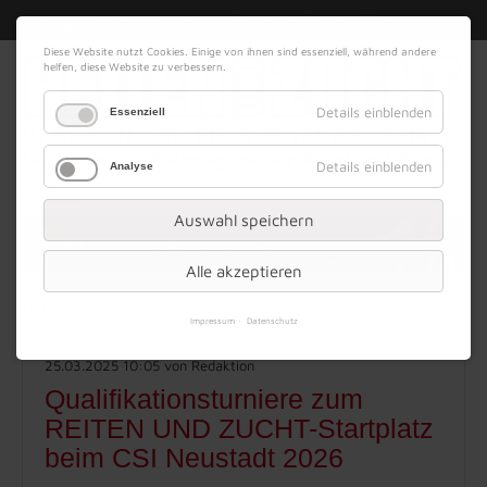
|
|
08. August 2026
Impressum
Kontakt
Datenschutz
Diese Website nutzt Cookies. Einige von ihnen sind essenziell, während andere
helfen, diese Website zu verbessern.
Details einblenden
Essenziell
Details einblenden
Analyse
Werbung
Auswahl speichern
Alle akzeptieren
Menü
Impressum
Datenschutz
25.03.2025 10:05
von Redaktion
Qualifikationsturniere zum
REITEN UND ZUCHT-Startplatz
beim CSI Neustadt 2026