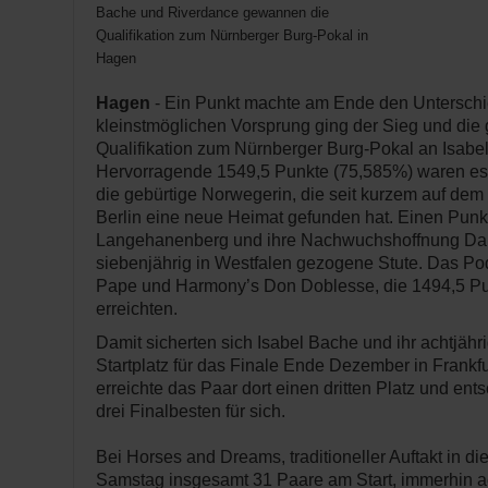
Bache und Riverdance gewannen die
Qualifikation zum Nürnberger Burg-Pokal in
Hagen
Hagen
- Ein Punkt machte am Ende den Unterschi
kleinstmöglichen Vorsprung ging der Sieg und die 
Qualifikation zum Nürnberger Burg-Pokal an Isabe
Hervorragende 1549,5 Punkte (75,585%) waren es
die gebürtige Norwegerin, die seit kurzem auf d
Berlin eine neue Heimat gefunden hat. Einen Punk
Langehanenberg und ihre Nachwuchshoffnung Dam
siebenjährig in Westfalen gezogene Stute. Das Po
Pape und Harmony’s Don Doblesse, die 1494,5 P
erreichten.
Damit sicherten sich Isabel Bache und ihr achtjähr
Startplatz für das Finale Ende Dezember in Frankf
erreichte das Paar dort einen dritten Platz und ent
drei Finalbesten für sich.
Bei Horses and Dreams, traditioneller Auftakt in 
Samstag insgesamt 31 Paare am Start, immerhin a