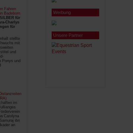
en Fahren
Werbung
 in Badeborn
SILBER für
ra-Charlys
ngen für
Unsere Partner
halt stellte
chwuchs mit
sweiten
titel und
d-
en Ponys und
d
istanzreiten
FRA)
chaften im
Jullianges
Förderverein
na Carolyna
Samuraj ibn
kader an