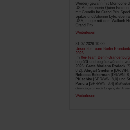
Werder) gewann mit Morricone di
US-Amerikanerin Quinn Iverson 
mit Gremlin im Grand Prix Speci
Spitze und Adienne Lyle, ebenfa
USA, siegte mit dem Wallach He
Grand Prix.
Weiterlesen
31.07.2026 10:00
Unser 8er-Team Berlin-Brandenbu
2026
Im
8er-Team Berlin-Brandenburg
begrüßt und beglückwünscht wur
2026:
Greta Marlena Rodeck
[
8,2],
Abigail Snelsire
[DR/WN: 
Rebecca Bekerman
[DR/WN: 8,
Plüschke
[SPR/WN: 8,0] und
S
Panciu
[SPR/WN: 8,4]
[Reihenfol
chronologisch nach Eingang der Anme
Weiterlesen