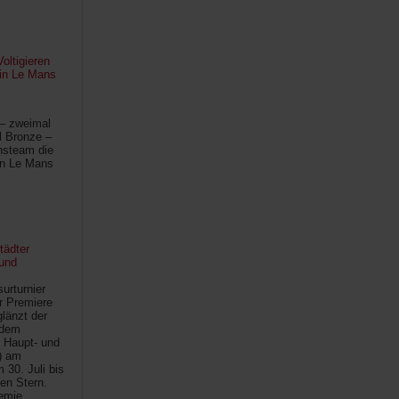
oltigieren
 in Le Mans
 – zweimal
l Bronze –
hsteam die
in Le Mans
tädter
und
urturnier
r Premiere
länzt der
 dem
 Haupt- und
) am
30. Juli bis
ten Stern.
demie