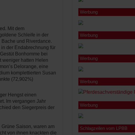
Werbung
ed. Mit dem
goldene Schleife in der
Werbung
l Bache und Riverdance.
 in der Endabrechnung für
em Gestüt Bonhomme bei
Werbung
t weniger hatten Helen
on’s Delorange, eine
dium komplettierten Susan
unkte (72,902%)
Werbung
iger Hengst einen
urt. Im vergangen Jahr
Werbung
schied den Siegerpreis der
die Grüne Saison, waren am
Schlagzeilen vom LPBB
cht von ihnen knackten die