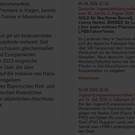
eilnehmerfeld.
05.08.2026 17:15
Deutsche Jugend-Meisterschaft
Premiere in Hagen, bereits
vom 30. Juli bis 2. August 2026
urnier in Mannheim die
GOLD für Nea-Renee Bonneß, 
Lianne Hankel, BRONZE für La
Libor sowie mehrere Platzieru
LPBB-Fahrer*innen
l gilt als bedeutendster
Im Landkreis Harz in Sachsen-An
rpferde weltweit. Seit
sich der deutsche Fahrsport-Na
 Zuschauern gleichermaßen
über 140 Gespannen dem bunde
Wettkampf um die Meisterschafts
und Europameister
Medaillen. Neun deutsche Jugen
n 2013 siegreiche
Meisterschaftstitel waren bei d
Pferden in drei Altersklassen un
 Start, die über
Anspannarten zu vergeben.
f die Initiative von Hans-
Weiterlesen
mensgebers
s Bayerischen Reit- und
03.08.2026 18:55
tschen Reiterlichen
Jugend-Europameisterschaften D
n alljährlichen Abschluss
am 31. Juli 2026 in Jullianges (
Bei den Jugend-Europameisters
t.
Distanzreiten im französischen 
gingen mit Marlen Grell (Equus 
PRU) und Djebel Rio sowie Lilia
Ruml (PSG Ruppiner Land) und 
Samal zwei LPBB-Landesjugend
den Start.