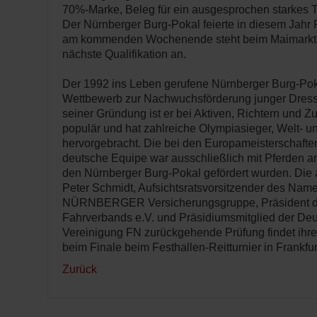
70%-Marke, Beleg für ein ausgesprochen starkes T
Der Nürnberger Burg-Pokal feierte in diesem Jahr 
am kommenden Wochenende steht beim Maimarkt-T
nächste Qualifikation an.
Der 1992 ins Leben gerufene Nürnberger Burg-Poka
Wettbewerb zur Nachwuchsförderung junger Dressu
seiner Gründung ist er bei Aktiven, Richtern und
populär und hat zahlreiche Olympiasieger, Welt- 
hervorgebracht. Die bei den Europameisterschafte
deutsche Equipe war ausschließlich mit Pferden am
den Nürnberger Burg-Pokal gefördert wurden. Die au
Peter Schmidt, Aufsichtsratsvorsitzender des Na
NÜRNBERGER Versicherungsgruppe, Präsident de
Fahrverbands e.V. und Präsidiumsmitglied der Deu
Vereinigung FN zurückgehende Prüfung findet ihre
beim Finale beim Festhallen-Reitturnier in Frankfur
Zurück