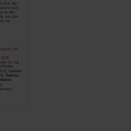
e Kür, die
setzte sich
al an die
lls aus den
lix im
rg im Juli
 2026
den im Juli
SPR/WN:
8,0],
Leonie
0],
Samira
tefania
ge
.
ldungen]