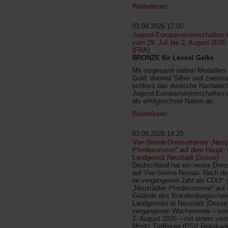
Weiterlesen
03.08.2026 17:00
Jugend-Europameisterschaften V
vom 29. Juli bis 2. August 2026
(FRA)
BRONZE für Leonel Gelke
Mit insgesamt sieben Medaillen
Gold, dreimal Silber und zweima
schloss das deutsche Nachwuc
Jugend-Europameisterschaften 
als erfolgreichste Nation ab.
Weiterlesen
03.08.2026 14:20
Vier-Sterne-Dressurturnier „Neus
Pferdesommer“ auf dem Haupt- 
Landgestüt Neustadt (Dosse)
Deutschland hat ein neues Dress
auf Vier-Sterne-Niveau: Nach de
im vergangenen Jahr als CDI3* g
„Neustädter Pferdesommer“ auf
Gelände des Brandenburgischen
Landgestüts in Neustadt (Dosse
vergangenen Wochenende – vom 
2. August 2026 – mit einem vier
Moritz Treffinger (PSV Reitaka