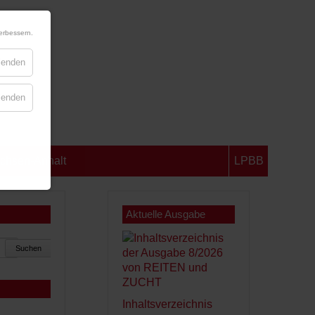
erbessern.
blenden
blenden
chsen-Anhalt
LPBB
Aktuelle Ausgabe
Suchen
Inhaltsverzeichnis