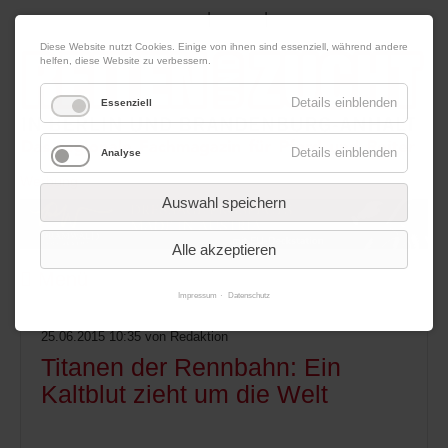
|
|
08. August 2026
Impressum
Kontakt
Datenschutz
Diese Website nutzt Cookies. Einige von ihnen sind essenziell, während andere
helfen, diese Website zu verbessern.
Details einblenden
Essenziell
Details einblenden
Analyse
Werbung
Auswahl speichern
Alle akzeptieren
Menü
Impressum
Datenschutz
25.06.2015 10:35
von Redaktion
Titanen der Rennbahn: Ein
Kaltblut zieht um die Welt