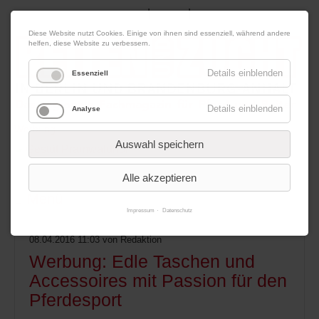
|
|
06. August 2026
Impressum
Kontakt
Datenschutz
Diese Website nutzt Cookies. Einige von ihnen sind essenziell, während andere
helfen, diese Website zu verbessern.
Details einblenden
Essenziell
Details einblenden
Analyse
Werbung
Auswahl speichern
Alle akzeptieren
Menü
Impressum
Datenschutz
08.04.2016 11:03
von Redaktion
Werbung: Edle Taschen und
Accessoires mit Passion für den
Pferdesport