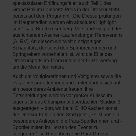
spektakulären Eröffnungsfeier, auch Teil 1 des
Grand Prix im Lambertz-Preis in der Dressur steht
bereits auf dem Programm. „Die Dressurprüfungen
im Hauptstadion werden ein absolutes Highlight
sein“, sagt Birgit Rosenberg, Vorstandsmitglied des
ausrichtenden Aachen-Laurensberger Rennvereins
(ALRV). An diesem weltweit einzigartigen
Schauplatz, der sonst den Springreiterinnen und
Springreitern vorbehalten ist, wird die Elite des
Dressursports im Team und in der Einzelwertung
um die Medaillen reiten.
Auch die Voltigiererinnen und Voltigierer sowie die
Para-Dressurreiterinnen und -reiter dürfen sich auf
ein besonderes Ambiente freuen: Ihre
Entscheidungen werden vor großer Kulisse im
eigens für das Championat überdachten Stadion 3
ausgetragen – dort, wo beim CHIO Aachen sonst
die Dressur-Elite an den Start geht. „Es ist uns ein
besonderes Anliegen, die Para-Sportlerinnen und -
Sportler mitten im Herzen des Events zu
integrieren“, so Rosenberg. Die Para-Dressur