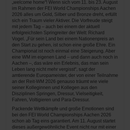
„welcome home“! Wenn sich vom 11. bis 23. August
im Rahmen der FEI World Championships Aachen
2026 alles um Gold, Silber und Bronze dreht, erfüllt
sich ein Traum vieler Aktiver. Die Vorfreude steigt
mit jedem Tag – auch bei einem der aktuell
erfolgreichsten Springreiter der Welt: Richard
Vogel. „Für sein Land bei einem Nationenpreis an
den Start zu gehen, ist schon eine große Ehre. Ein
Championat ist noch einmal eine Steigerung. Aber
eine WM im eigenen Land – und dann auch noch in
Aachen –, das wäre ein Erlebnis, das man sein
Leben lang nicht mehr vergisst“, sagt der
amtierende Europameister, der von einer Teilnahme
an der Reit-WM 2026 genauso träumt wie viele
seiner Kolleginnen und Kollegen aus den
Disziplinen Springen, Dressur, Vielseitigkeit,
Fahren, Voltigieren und Para-Dressur.
Packende Wettkämpfe und große Emotionen sind
bei den FEI World Championships Aachen 2026
schon ab Tag eins garantiert. Am 11. August startet
dieses außergewöhnliche Event nicht nur mit einer