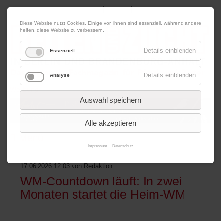
|
|
09. August 2026
Impressum
Kontakt
Datenschutz
Diese Website nutzt Cookies. Einige von ihnen sind essenziell, während andere
helfen, diese Website zu verbessern.
Details einblenden
Essenziell
Details einblenden
Analyse
Werbung
Auswahl speichern
Alle akzeptieren
Menü
Impressum
Datenschutz
17.06.2026 12:03
von Redaktion
WM-Countdown läuft: In zwei
Monaten startet die Heim-WM