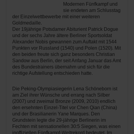
Modernen Fünfkampf und
sie endeten am Schlusstag
der Einzelwettbewerbe mit einer weiteren
Goldmedaille.
Der 19jährige Potsdamer Abiturient Patrick Dogue
und der sechs Jahre ältere Berliner Sportsoldat
Alexander Nobis gewannen zum Auftakt mit 1544
Punkten vor Russland (1540) und Polen (1520). Mit
den beiden freute sich ganz besonders Christian
Sandow aus Berlin, der seit Anfang Januar das Amt
des Bundestrainers übernahm und sich für die
richtige Aufstellung entschieden hatte.
Die Peking-Olympiasiegerin Lena Schöneborn ist
am Ziel ihrer Wünsche und errang nach Silber
(2007) und zweimal Bronze (2009, 2010) endlich
den ersehnten Einzel-Titel vor Chen Qian (China)
und der Brasilianerin Yane Marques. Den
Grundstein legte die 29-jährige Berlinerin im
Fechten mit sensationellen 30:5 Siegen, was einen
inoffiziellen Fünfkampf-Weltrekord bedeutet. Im