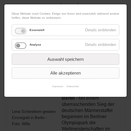
|
|
06. August 2026
Impressum
Kontakt
Datenschutz
Diese Website nutzt Cookies. Einige von ihnen sind essenziell, während andere
helfen, diese Website zu verbessern.
Werbung
Details einblenden
Essenziell
Details einblenden
Analyse
Menü
Auswahl speichern
06.07.2015 21:17
von Redaktion
Alle akzeptieren
Zweimal Gold im Modernen
Fünfkampf
Impressum
Datenschutz
Berlin
–Mit einem
überraschenden Sieg der
deutschen Männerstaffel
Lena Schöneborn gewann
begannen im Berliner
Einzelgold in Berlin -
Olympiapark die
Foto: Wille
Weltmeisterschaften im